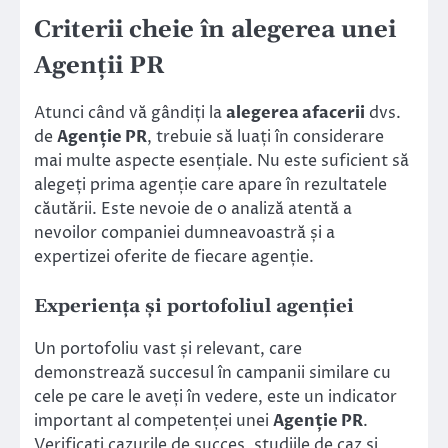
Criterii cheie în alegerea unei
Agenții PR
Atunci când vă gândiți la
alegerea afacerii
dvs.
de
Agenție PR
, trebuie să luați în considerare
mai multe aspecte esențiale. Nu este suficient să
alegeți prima agenție care apare în rezultatele
căutării. Este nevoie de o analiză atentă a
nevoilor companiei dumneavoastră și a
expertizei oferite de fiecare agenție.
Experiența și portofoliul agenției
Un portofoliu vast și relevant, care
demonstrează succesul în campanii similare cu
cele pe care le aveți în vedere, este un indicator
important al competenței unei
Agenție PR
.
Verificați cazurile de succes, studiile de caz și