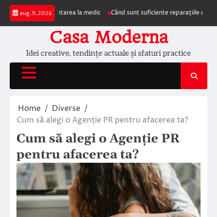
Skip
 impun prezentarea la medic
Când sunt suficiente reparațiile de acoperiș și
aug. 9, 2026
to
content
Casa Moderna
Idei creative, tendințe actuale și sfaturi practice
Home
Diverse
Cum să alegi o Agenție PR pentru afacerea ta?
Cum să alegi o Agenție PR
pentru afacerea ta?