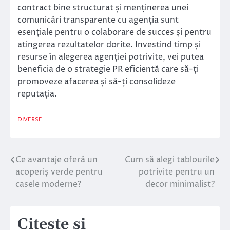
contract bine structurat și menținerea unei
comunicări transparente cu agenția sunt
esențiale pentru o colaborare de succes și pentru
atingerea rezultatelor dorite. Investind timp și
resurse în alegerea agenției potrivite, vei putea
beneficia de o strategie PR eficientă care să-ți
promoveze afacerea și să-ți consolideze
reputația.
DIVERSE
Ce avantaje oferă un
Cum să alegi tablourile
Navigare
acoperiș verde pentru
potrivite pentru un
în
casele moderne?
decor minimalist?
articole
Citeste si