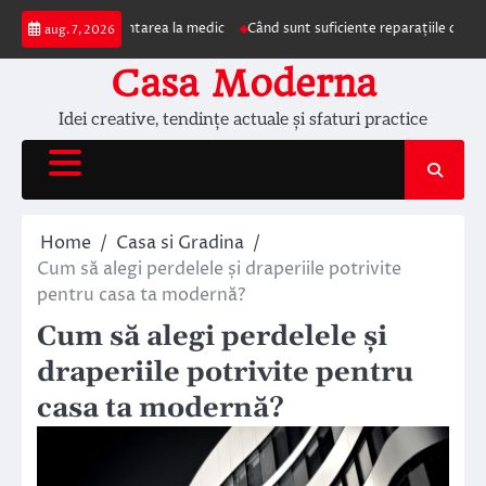
Skip
mpun prezentarea la medic
Când sunt suficiente reparațiile de acoperiș și c
aug. 7, 2026
to
content
Casa Moderna
Idei creative, tendințe actuale și sfaturi practice
Home
Casa si Gradina
Cum să alegi perdelele și draperiile potrivite
pentru casa ta modernă?
Cum să alegi perdelele și
draperiile potrivite pentru
casa ta modernă?