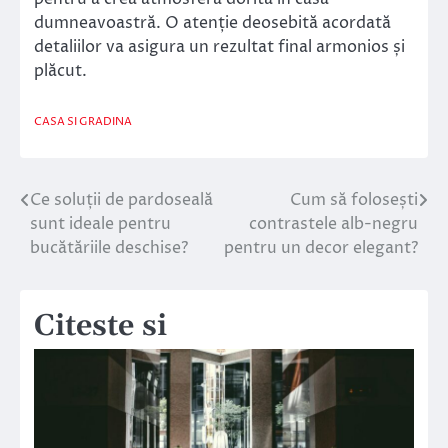
dumneavoastră. O atenție deosebită acordată
detaliilor va asigura un rezultat final armonios și
plăcut.
CASA SI GRADINA
Ce soluții de pardoseală
Cum să folosești
Navigare
sunt ideale pentru
contrastele alb-negru
în
bucătăriile deschise?
pentru un decor elegant?
articole
Citeste si