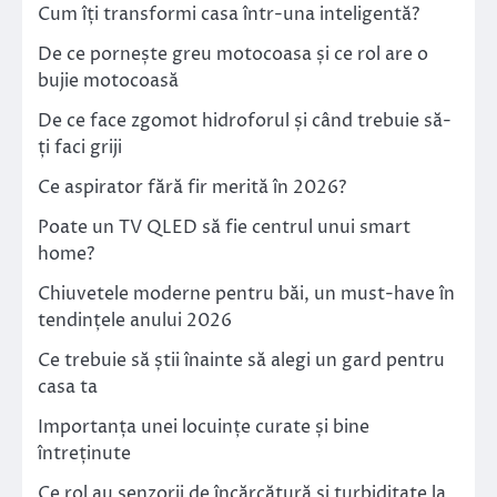
Cum îți transformi casa într-una inteligentă?
De ce pornește greu motocoasa și ce rol are o
bujie motocoasă
De ce face zgomot hidroforul și când trebuie să-
ți faci griji
Ce aspirator fără fir merită în 2026?
Poate un TV QLED să fie centrul unui smart
home?
Chiuvetele moderne pentru băi, un must-have în
tendințele anului 2026
Ce trebuie să știi înainte să alegi un gard pentru
casa ta
Importanța unei locuințe curate și bine
întreținute
Ce rol au senzorii de încărcătură și turbiditate la