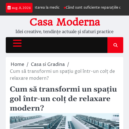
Skip
mpun prezentarea la medic
Când sunt suficiente reparațiile de acoperiș și c
aug. 8, 2026
to
content
Casa Moderna
Idei creative, tendințe actuale și sfaturi practice
Home
Casa si Gradina
Cum să transformi un spațiu gol într-un colț de
relaxare modern?
Cum să transformi un spațiu
gol într-un colț de relaxare
modern?