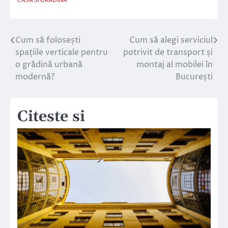
CASA SI GRADINA
Cum să folosești
Cum să alegi serviciul
Navigare
spațiile verticale pentru
potrivit de transport și
în
o grădină urbană
montaj al mobilei în
modernă?
București
articole
Citeste si