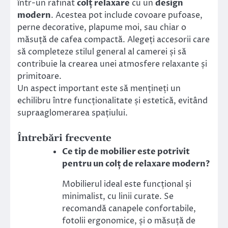
într-un rafinat
colț relaxare
cu un
design
modern
. Acestea pot include covoare pufoase,
perne decorative, plapume moi, sau chiar o
măsuță de cafea compactă. Alegeți accesorii care
să completeze stilul general al camerei și să
contribuie la crearea unei atmosfere relaxante și
primitoare.
Un aspect important este să mențineți un
echilibru între funcționalitate și estetică, evitând
supraaglomerarea spațiului.
Întrebări frecvente
Ce tip de mobilier este potrivit
pentru un colț de relaxare modern?
Mobilierul ideal este funcțional și
minimalist, cu linii curate. Se
recomandă canapele confortabile,
fotolii ergonomice, și o măsuță de