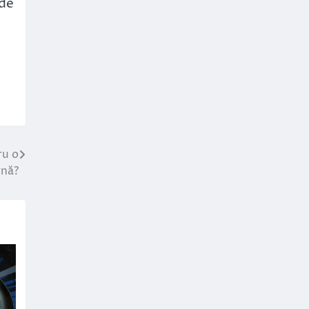
 de
ru o
rnă?