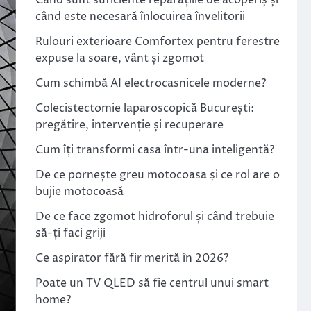
Când sunt suficiente reparațiile de acoperiș și
când este necesară înlocuirea învelitorii
Rulouri exterioare Comfortex pentru ferestre
expuse la soare, vânt și zgomot
Cum schimbă AI electrocasnicele moderne?
Colecistectomie laparoscopică București:
pregătire, intervenție și recuperare
Cum îți transformi casa într-una inteligentă?
De ce pornește greu motocoasa și ce rol are o
bujie motocoasă
De ce face zgomot hidroforul și când trebuie
să-ți faci griji
Ce aspirator fără fir merită în 2026?
Poate un TV QLED să fie centrul unui smart
home?