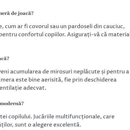
meră de joacă?
 cum ar fi covorul sau un pardoseli din cauciuc,
pentru confortul copiilor. Asigurați-vă că materia
acă?
veni acumularea de mirosuri neplăcute și pentru a
era este bine aerisită, fie prin deschiderea
ventilație adecvat.
ă modernă?
stei copilului. Jucăriile multifuncționale, care
ților, sunt o alegere excelentă.