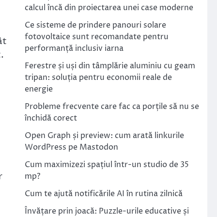
calcul încă din proiectarea unei case moderne
Ce sisteme de prindere panouri solare
fotovoltaice sunt recomandate pentru
ât
performanță inclusiv iarna
.
Ferestre și uși din tâmplărie aluminiu cu geam
l
tripan: soluția pentru economii reale de
energie
Probleme frecvente care fac ca porțile să nu se
închidă corect
Open Graph și preview: cum arată linkurile
WordPress pe Mastodon
Cum maximizezi spațiul într-un studio de 35
r
mp?
Cum te ajută notificările AI în rutina zilnică
Învățare prin joacă: Puzzle-urile educative și