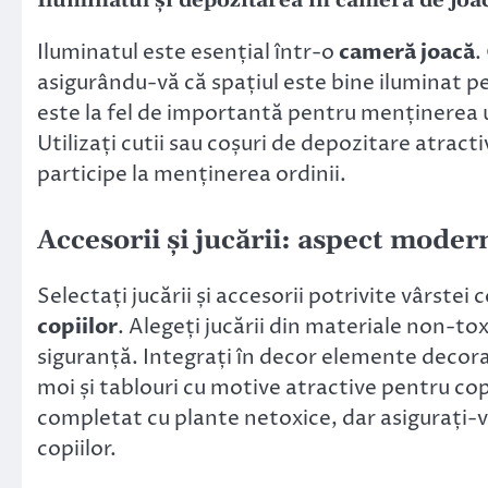
Iluminatul și depozitarea în camera de joa
Iluminatul este esențial într-o
cameră joacă
.
asigurându-vă că spațiul este bine iluminat pen
este la fel de importantă pentru menținerea 
Utilizați cutii sau coșuri de depozitare atractiv
participe la menținerea ordinii.
Accesorii și jucării: aspect moder
Selectați jucării și accesorii potrivite vârste
copiilor
. Alegeți jucării din materiale non-to
siguranță. Integrați în decor elemente decor
moi și tablouri cu motive atractive pentru cop
completat cu plante netoxice, dar asigurați-vă
copiilor.