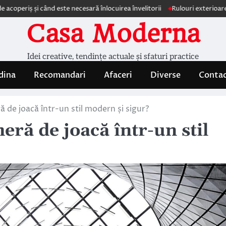
i când este necesară înlocuirea învelitorii
Rulouri exterioare Comfortex
Casa Moderna
Idei creative, tendințe actuale și sfaturi practice
dina
Recomandari
Afaceri
Diverse
Conta
de joacă într-un stil modern și sigur?
ră de joacă într-un stil