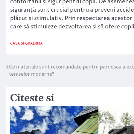
confortabil și sigur pentru copii. De asemenea
siguranță sunt crucial pentru a preveni accide
plăcut și stimulativ. Prin respectarea acestor
care să stimuleze dezvoltarea și să ofere copii
CASA SI GRADINA
Ce materiale sunt recomandate pentru pardoseala ext
Navigare
teraselor moderne?
în
articole
Citeste si