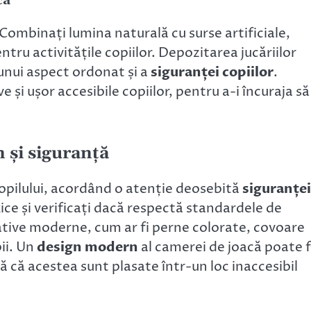
că
 Combinați lumina naturală cu surse artificiale,
tru activitățile copiilor. Depozitarea jucăriilor
unui aspect ordonat și a
siguranței copiilor
.
e și ușor accesibile copiilor, pentru a-i încuraja să
n și siguranță
i copilului, acordând o atenție deosebită
siguranței
xice și verificați dacă respectă standardele de
ative moderne, cum ar fi perne colorate, covoare
ii. Un
design modern
al camerei de joacă poate f
 că acestea sunt plasate într-un loc inaccesibil