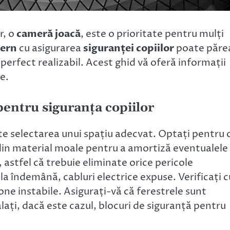
r, o
cameră joacă
, este o prioritate pentru mulți
ern
cu asigurarea
siguranței copiilor
poate păre
perfect realizabil. Acest ghid vă oferă informații
e.
pentru siguranța copiilor
te selectarea unui spațiu adecvat. Optați pentru 
din material moale pentru a amortiză eventualele
 astfel că trebuie eliminate orice pericole
la îndemână, cabluri electrice expuse. Verificați c
one instabile. Asigurați-vă că ferestrele sunt
alați, dacă este cazul, blocuri de siguranță pentru