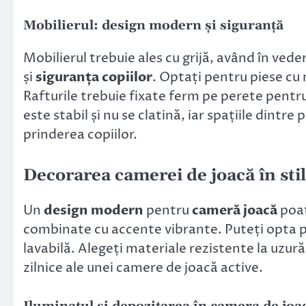
Mobilierul: design modern și siguranță
Mobilierul trebuie ales cu grijă, având în vede
și
siguranța copiilor
. Optați pentru piese cu 
Rafturile trebuie fixate ferm pe perete pentru
este stabil și nu se clatină, iar spațiile dintre
prinderea copiilor.
Decorarea camerei de joacă în st
Un
design modern
pentru
cameră joacă
poat
combinate cu accente vibrante. Puteți opta pe
lavabilă. Alegeți materiale rezistente la uzură
zilnice ale unei camere de joacă active.