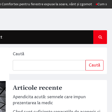
 pentru ferestre expuse la soare, vânt și zgomot
Cum schimbă AI elec
ct
Caută
Caută
Articole recente
Apendicita acută: semnele care impun
prezentarea la medic