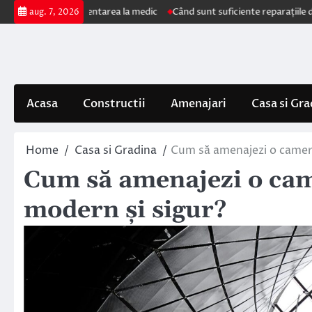
Skip
mpun prezentarea la medic
Când sunt suficiente reparațiile de acoperiș ș
aug. 7, 2026
to
content
Acasa
Constructii
Amenajari
Casa si Gra
Home
Casa si Gradina
Cum să amenajezi o cameră 
Cum să amenajezi o came
modern și sigur?