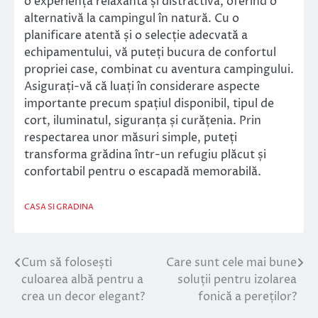
o experiență relaxantă și distractivă, oferind o
alternativă la campingul în natură. Cu o
planificare atentă și o selecție adecvată a
echipamentului, vă puteți bucura de confortul
propriei case, combinat cu aventura campingului.
Asigurați-vă că luați în considerare aspecte
importante precum spațiul disponibil, tipul de
cort, iluminatul, siguranța și curățenia. Prin
respectarea unor măsuri simple, puteți
transforma grădina într-un refugiu plăcut și
confortabil pentru o escapadă memorabilă.
CASA SI GRADINA
Cum să folosești
Care sunt cele mai bune
Navigare
culoarea albă pentru a
soluții pentru izolarea
în
crea un decor elegant?
fonică a pereților?
articole