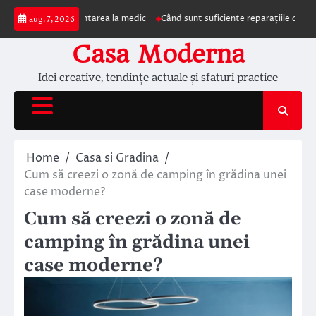
Skip
mpun prezentarea la medic
Când sunt suficiente reparațiile de acoperiș și c
aug. 7, 2026
to
content
Casa Moderna
Idei creative, tendințe actuale și sfaturi practice
Home
Casa si Gradina
Cum să creezi o zonă de camping în grădina unei
case moderne?
Cum să creezi o zonă de
camping în grădina unei
case moderne?