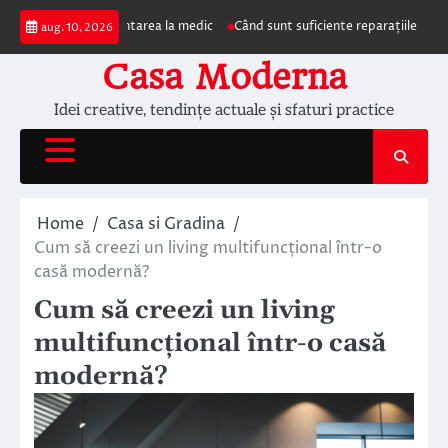
Skip
 impun prezentarea la medic
Când sunt suficiente reparațiile de acoperiș și
aug. 10, 2026
to
content
Casa Moderna
Idei creative, tendințe actuale și sfaturi practice
Home
Casa si Gradina
Cum să creezi un living multifuncțional într-o
casă modernă?
Cum să creezi un living
multifuncțional într-o casă
modernă?