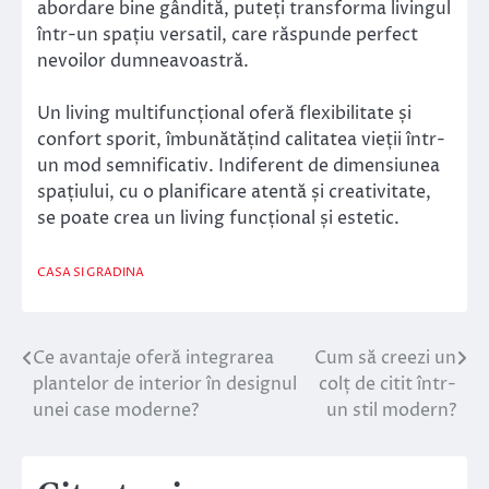
abordare bine gândită, puteți transforma livingul
într-un spațiu versatil, care răspunde perfect
nevoilor dumneavoastră.
Un living multifuncțional oferă flexibilitate și
confort sporit, îmbunătățind calitatea vieții într-
un mod semnificativ. Indiferent de dimensiunea
spațiului, cu o planificare atentă și creativitate,
se poate crea un living funcțional și estetic.
CASA SI GRADINA
Ce avantaje oferă integrarea
Cum să creezi un
Navigare
plantelor de interior în designul
colț de citit într-
în
unei case moderne?
un stil modern?
articole