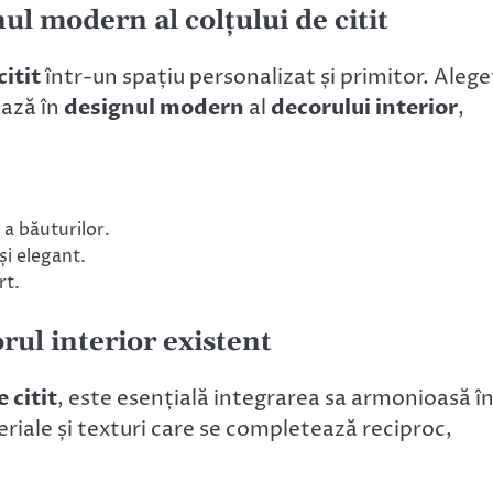
l modern al colțului de citit
citit
într-un spațiu personalizat și primitor. Alege
ează în
designul modern
al
decorului interior
,
 a băuturilor.
i elegant.
rt.
orul interior existent
e citit
, este esențială integrarea sa armonioasă î
eriale și texturi care se completează reciproc,