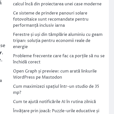
ă
calcul încă din proiectarea unei case moderne
Ce sisteme de prindere panouri solare
fotovoltaice sunt recomandate pentru
performanță inclusiv iarna
Ferestre și uși din tâmplărie aluminiu cu geam
tripan: soluția pentru economii reale de
ese
energie
r
.
Probleme frecvente care fac ca porțile să nu se
e.
închidă corect
Open Graph și preview: cum arată linkurile
WordPress pe Mastodon
la
Cum maximizezi spațiul într-un studio de 35
mp?
Cum te ajută notificările AI în rutina zilnică
Învățare prin joacă: Puzzle-urile educative și