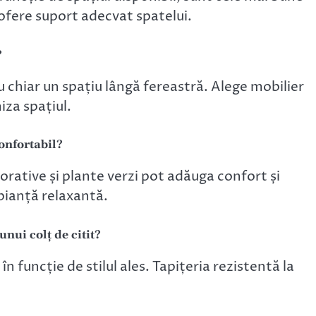
ofere suport adecvat spatelui.
?
u chiar un spațiu lângă fereastră. Alege mobilier
za spațiul.
confortabil?
rative și plante verzi pot adăuga confort și
bianță relaxantă.
nui colț de citit?
în funcție de stilul ales. Tapițeria rezistentă la