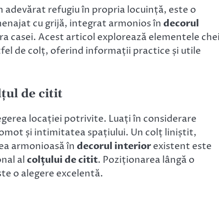
n adevărat refugiu în propria locuință, este o
najat cu grijă, integrat armonios în
decorul
 casei. Acest articol explorează elementele che
fel de colț, oferind informații practice și utile
țul de citit
egerea locației potrivite. Luați în considerare
mot și intimitatea spațiului. Un colț liniștit,
area armonioasă în
decorul interior
existent este
onal al
colțului de citit
. Poziționarea lângă o
te o alegere excelentă.