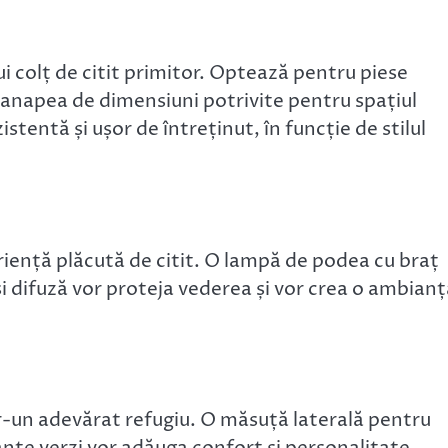
i colț de citit primitor. Optează pentru piese
canapea de dimensiuni potrivite pentru spațiul
istentă și ușor de întreținut, în funcție de stilul
riență plăcută de citit. O lampă de podea cu braț
și difuză vor proteja vederea și vor crea o ambian
r-un adevărat refugiu. O măsuță laterală pentru