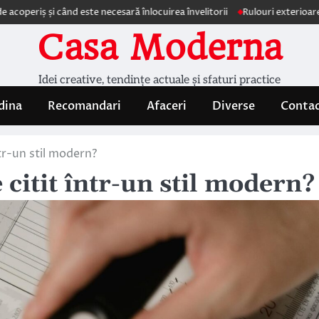
și când este necesară înlocuirea învelitorii
Rulouri exterioare Comforte
Casa Moderna
Idei creative, tendințe actuale și sfaturi practice
dina
Recomandari
Afaceri
Diverse
Conta
ntr-un stil modern?
 citit într-un stil modern?