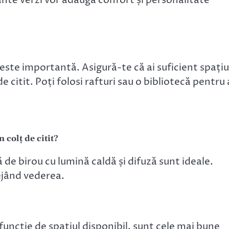
ante verzi vor adăuga confort și personalitate
este importantă. Asigură-te că ai suficient spațiu
e citit. Poți folosi rafturi sau o bibliotecă pentru 
 colț de citit?
de birou cu lumină caldă și difuză sunt ideale.
ejând vederea.
funcție de spațiul disponibil, sunt cele mai bune