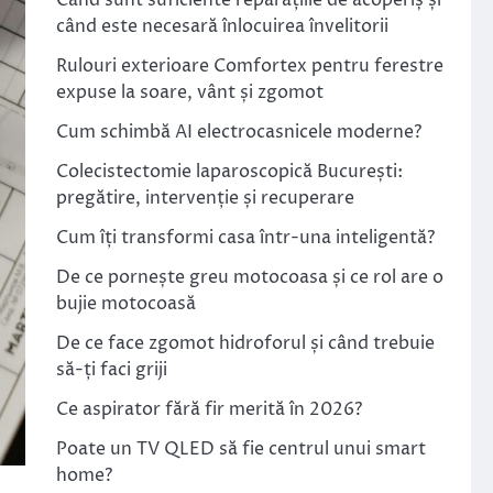
Când sunt suficiente reparațiile de acoperiș și
când este necesară înlocuirea învelitorii
Rulouri exterioare Comfortex pentru ferestre
expuse la soare, vânt și zgomot
Cum schimbă AI electrocasnicele moderne?
Colecistectomie laparoscopică București:
pregătire, intervenție și recuperare
Cum îți transformi casa într-una inteligentă?
De ce pornește greu motocoasa și ce rol are o
bujie motocoasă
De ce face zgomot hidroforul și când trebuie
să-ți faci griji
Ce aspirator fără fir merită în 2026?
Poate un TV QLED să fie centrul unui smart
home?