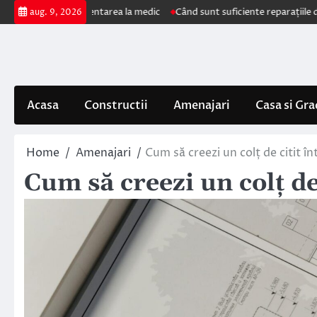
Skip
impun prezentarea la medic
Când sunt suficiente reparațiile de acoperiș 
aug. 9, 2026
to
content
Acasa
Constructii
Amenajari
Casa si Gra
Home
Amenajari
Cum să creezi un colț de citit î
Cum să creezi un colț de