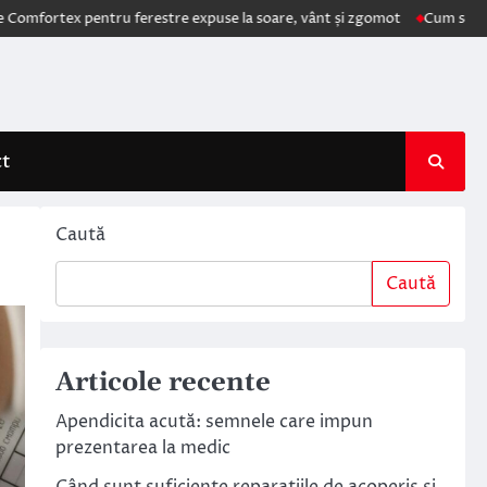
x pentru ferestre expuse la soare, vânt și zgomot
Cum schimbă AI ele
ct
Caută
Caută
Articole recente
Apendicita acută: semnele care impun
prezentarea la medic