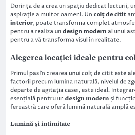
Dorința de a crea un spațiu dedicat lecturii, u
aspirație a multor oameni. Un
colț de citit
ame
interior
, poate transforma complet atmosfera
pentru a realiza un
design modern
al unui ast
pentru a vă transforma visul în realitate.
Alegerea locației ideale pentru col
Primul pas în crearea unui colț de citit este al
factorii precum lumina naturală, nivelul de zgo
departe de agitația casei, este ideal. Integr
esențială pentru un
design modern
și funcți
fereastră care oferă lumină naturală amplă es
Lumină și intimitate