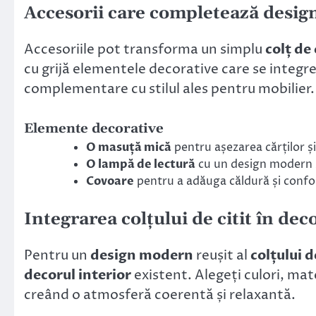
Accesorii care completează designu
Accesoriile pot transforma un simplu
colț de 
cu grijă elementele decorative care se integr
complementare cu stilul ales pentru mobilier.
Elemente decorative
O masuță mică
pentru așezarea cărților și
O lampă de lectură
cu un design modern ș
Covoare
pentru a adăuga căldură și confo
Integrarea colțului de citit în dec
Pentru un
design modern
reușit al
colțului d
decorul interior
existent. Alegeți culori, mat
creând o atmosferă coerentă și relaxantă.