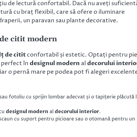
iu de lectură confortabil. Dacă nu aveți suficient
ură cu braț flexibil, care să ofere o iluminare
 draperii, un paravan sau plante decorative.
 de citit modern
lț de citit
confortabil și estetic. Optați pentru pi
 perfect în
designul modern
al
decorului interio
iar o pernă mare pe podea pot fi alegeri excelent
sau fotoliu cu sprijin lombar adecvat și o tapițerie plăcută 
 cu
designul modern
al
decorului interior
.
n scaun cu suport pentru picioare sau o otomană pentru un