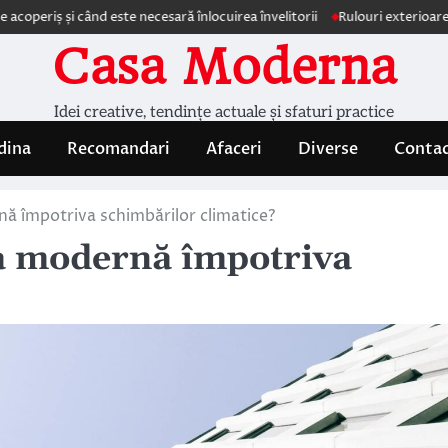
 și când este necesară înlocuirea învelitorii
Rulouri exterioare Comfort
Casa Moderna
Idei creative, tendințe actuale și sfaturi practice
dina
Recomandari
Afaceri
Diverse
Conta
nă împotriva schimbărilor climatice?
sa modernă împotriva