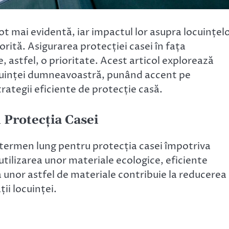
ot mai evidentă, iar impactul lor asupra locuințel
rită. Asigurarea protecției casei în fața
astfel, o prioritate. Acest articol explorează
ocuinței dumneavoastră, punând accent pe
trategii eficiente de protecție casă.
n Protecția Casei
e termen lung pentru protecția casei împotriva
utilizarea unor materiale ecologice, eficiente
a unor astfel de materiale contribuie la reducerea
ii locuinței.