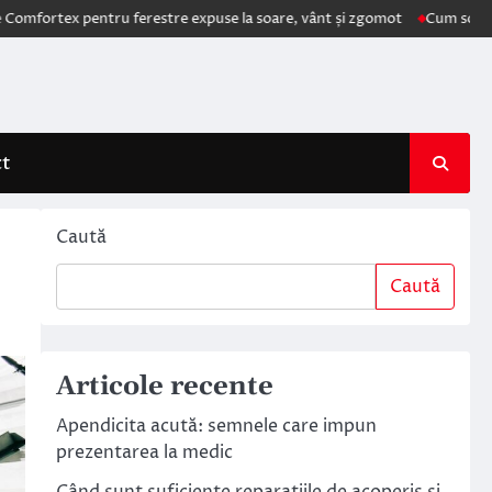
ex pentru ferestre expuse la soare, vânt și zgomot
Cum schimbă AI el
ct
Caută
Caută
Articole recente
Apendicita acută: semnele care impun
prezentarea la medic