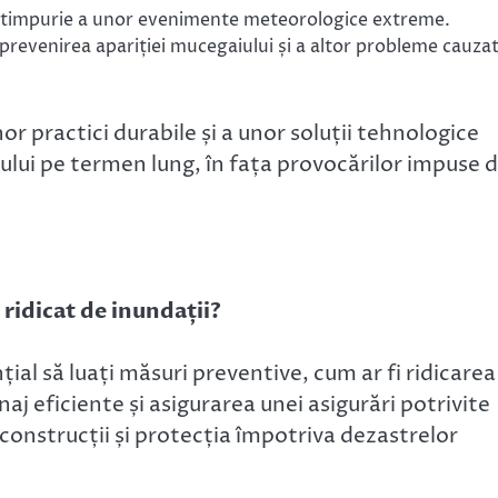
timpurie a unor evenimente meteorologice extreme.
prevenirea apariției mucegaiului și a altor probleme cauza
or practici durabile și a unor soluții tehnologice
tului pe termen lung, în fața provocărilor impuse 
 ridicat de inundații?
nțial să luați măsuri preventive, cum ar fi ridicarea
naj eficiente și asigurarea unei asigurări potrivite
construcții și protecția împotriva dezastrelor