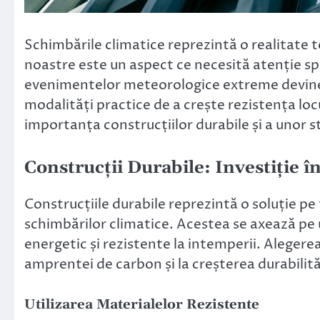
Schimbările climatice reprezintă o realitate t
noastre este un aspect ce necesită atenție spo
evenimentelor meteorologice extreme devine, 
modalități practice de a crește rezistența l
importanța construcțiilor durabile și a unor s
Construcții Durabile: Investiție î
Construcțiile durabile reprezintă o soluție p
schimbărilor climatice. Acestea se axează pe 
energetic și rezistente la intemperii. Alegere
amprentei de carbon și la creșterea durabilităț
Utilizarea Materialelor Rezistente