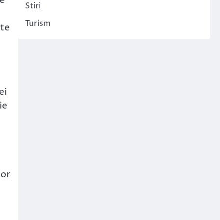
Stiri
Turism
nte
ei
ie
lor