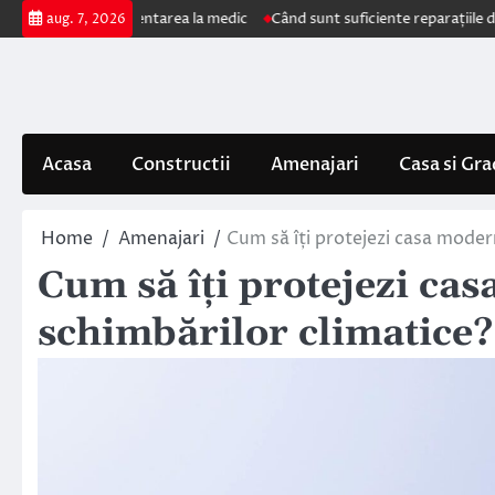
Skip
impun prezentarea la medic
Când sunt suficiente reparațiile de acoperiș
aug. 7, 2026
to
content
Acasa
Constructii
Amenajari
Casa si Gra
Home
Amenajari
Cum să îți protejezi casa moder
Cum să îți protejezi ca
schimbărilor climatice?