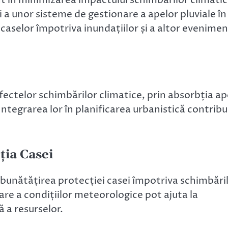
și a unor sisteme de gestionare a apelor pluviale în
 caselor împotriva inundațiilor și a altor evenime
efectelor schimbărilor climatice, prin absorbția ap
ntegrarea lor în planificarea urbanistică contribu
ția Casei
bunătățirea protecției casei împotriva schimbări
are a condițiilor meteorologice pot ajuta la
ă a resurselor.