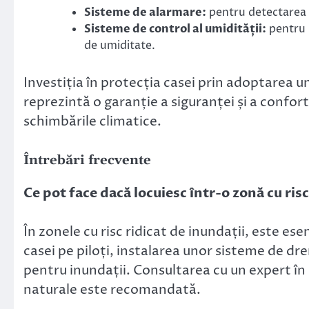
Sisteme de alarmare:
pentru detectarea 
Sisteme de control al umidității:
pentru 
de umiditate.
Investiția în protecția casei prin adoptarea un
reprezintă o garanție a siguranței și a confor
schimbările climatice.
Întrebări frecvente
Ce pot face dacă locuiesc într-o zonă cu risc
În zonele cu risc ridicat de inundații, este ese
casei pe piloți, instalarea unor sisteme de dre
pentru inundații. Consultarea cu un expert în 
naturale este recomandată.