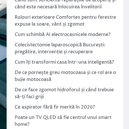
Când sunt suficiente reparațiile de acoperiș și
când este necesară înlocuirea învelitorii
Rulouri exterioare Comfortex pentru ferestre
expuse la soare, vânt și zgomot
Cum schimbă AI electrocasnicele moderne?
Colecistectomie laparoscopică București:
pregătire, intervenție și recuperare
Cum îți transformi casa într-una inteligentă?
De ce pornește greu motocoasa și ce rol are o
bujie motocoasă
De ce face zgomot hidroforul și când trebuie
să-ți faci griji
Ce aspirator fără fir merită în 2026?
Poate un TV QLED să fie centrul unui smart
home?