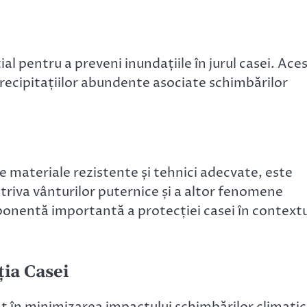
l pentru a preveni inundațiile în jurul casei. Ace
recipitațiilor abundente asociate schimbărilor
de materiale rezistente și tehnici adecvate, este
triva vânturilor puternice și a altor fenomene
nentă importantă a protecției casei în contextu
ția Casei
nt în minimizarea impactului schimbărilor climati