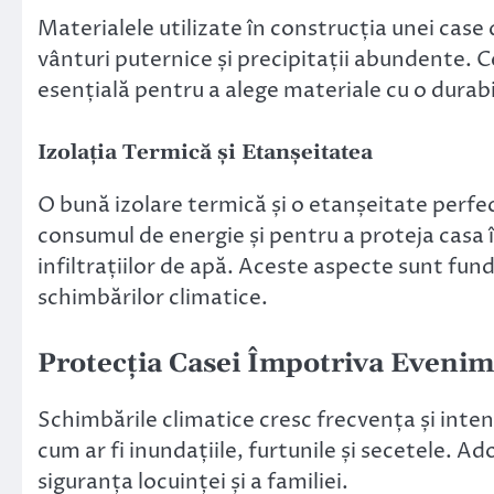
Materialele utilizate în construcția unei case
vânturi puternice și precipitații abundente. C
esențială pentru a alege materiale cu o durabi
Izolația Termică și Etanșeitatea
O bună izolare termică și o etanșeitate perfec
consumul de energie și pentru a proteja casa 
infiltrațiilor de apă. Aceste aspecte sunt fu
schimbărilor climatice.
Protecția Casei Împotriva Eveni
Schimbările climatice cresc frecvența și int
cum ar fi inundațiile, furtunile și secetele. 
siguranța locuinței și a familiei.