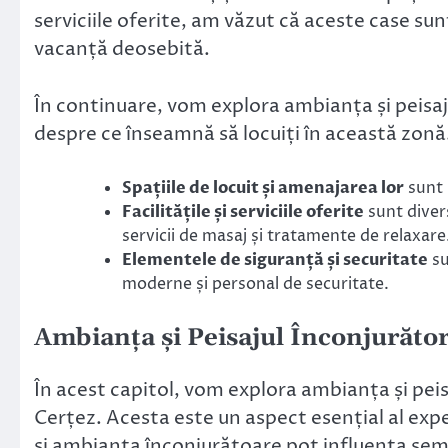
serviciile oferite, am văzut că aceste case su
vacanță deosebită.
În continuare, vom explora ambianța și peisaju
despre ce înseamnă să locuiți în această zonă
Spațiile de locuit și amenajarea lor
sunt 
Facilitățile și serviciile oferite
sunt divers
servicii de masaj și tratamente de relaxare
Elementele de siguranță și securitate
su
moderne și personal de securitate.
Ambianța și Peisajul Înconjurăto
În acest capitol, vom explora ambianța și peis
Cerțez. Acesta este un aspect esențial al expe
și ambianța înconjurătoare pot influența semn