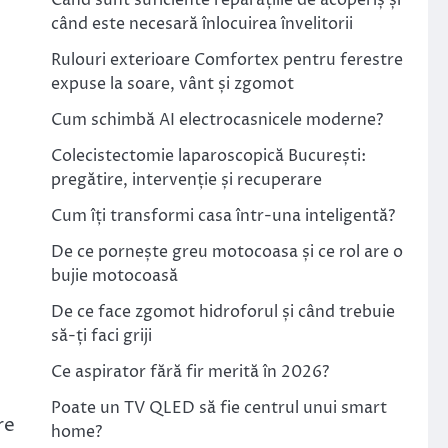
Când sunt suficiente reparațiile de acoperiș și
când este necesară înlocuirea învelitorii
Rulouri exterioare Comfortex pentru ferestre
expuse la soare, vânt și zgomot
Cum schimbă AI electrocasnicele moderne?
Colecistectomie laparoscopică București:
pregătire, intervenție și recuperare
Cum îți transformi casa într-una inteligentă?
De ce pornește greu motocoasa și ce rol are o
bujie motocoasă
De ce face zgomot hidroforul și când trebuie
să-ți faci griji
Ce aspirator fără fir merită în 2026?
Poate un TV QLED să fie centrul unui smart
re
home?