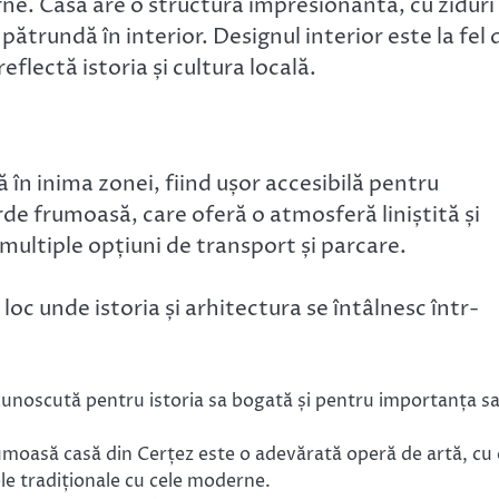
ne. Casa are o structură impresionantă, cu ziduri
pătrundă în interior. Designul interior este la fel 
flectă istoria și cultura locală.
în inima zonei, fiind ușor accesibilă pentru
rde frumoasă, care oferă o atmosferă liniștită și
 multiple opțiuni de transport și parcare.
oc unde istoria și arhitectura se întâlnesc într-
cunoscută pentru istoria sa bogată și pentru importanța sa
umoasă casă din Cerțez este o adevărată operă de artă, cu
le tradiționale cu cele moderne.