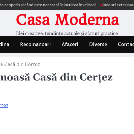
ș și când este necesară înlocuirea învelitorii
Rulouri exterioare Comfor
Casa Moderna
Idei creative, tendințe actuale și sfaturi practice
dina
Recomandari
Afaceri
Diverse
Conta
 Casă din Cerțez
moasă Casă din Cerțez
rțez