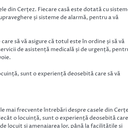
sele din Cerțez. Fiecare casă este dotată cu siste
upraveghere și sisteme de alarmă, pentru a vă
are să vă asigure că totul este în ordine și să vă
 servicii de asistență medicală și de urgență, pentr
voie.
ocuință, sunt o experiență deosebită care să vă
ele mai frecvente întrebări despre casele din Cerț
ecât o locuință, sunt o experiență deosebită car
de locuit și amenajarea lor, până la facilitățile și