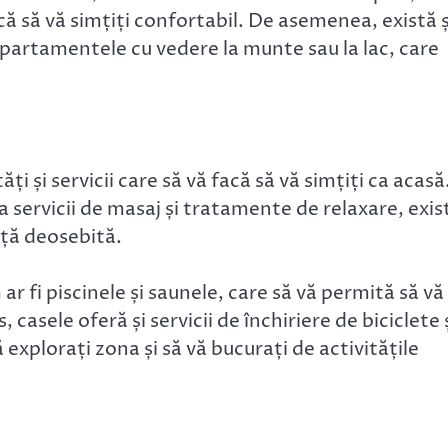
acă să vă simțiți confortabil. De asemenea, există ș
 apartamentele cu vedere la munte sau la lac, care
ți și servicii care să vă facă să vă simțiți ca acasă
la servicii de masaj și tratamente de relaxare, exis
nță deosebită.
ar fi piscinele și saunele, care să vă permită să vă
s, casele oferă și servicii de închiriere de biciclete 
xplorați zona și să vă bucurați de activitățile