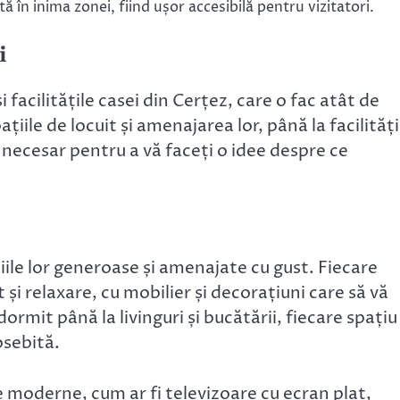
tă în inima zonei, fiind ușor accesibilă pentru vizitatori.
i
i facilitățile casei din Cerțez, care o fac atât de
ațiile de locuit și amenajarea lor, până la facilități
e necesar pentru a vă faceți o idee despre ce
ile lor generoase și amenajate cu gust. Fiecare
și relaxare, cu mobilier și decorațiuni care să vă
ormit până la livinguri și bucătării, fiecare spațiu
osebită.
le moderne, cum ar fi televizoare cu ecran plat,