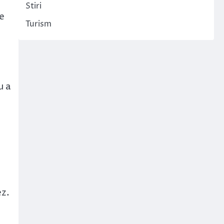
Stiri
me
Turism
u a
ez.
e