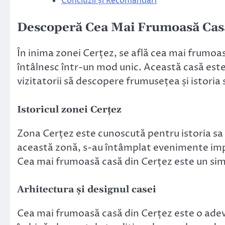
Concluzii și Recomandări
Descoperă Cea Mai Frumoasă Casă
În inima zonei Cerțez, se află cea mai frumoasă
întâlnesc într-un mod unic. Această casă este 
vizitatorii să descopere frumusețea și istoria 
Istoricul zonei Cerțez
Zona Cerțez este cunoscută pentru istoria sa 
această zonă, s-au întâmplat evenimente impo
Cea mai frumoasă casă din Cerțez este un simbol
Arhitectura și designul casei
Cea mai frumoasă casă din Cerțez este o adevă