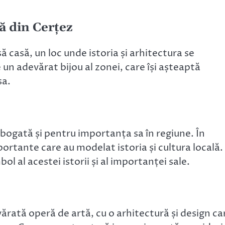
 din Cerțez
 casă, un loc unde istoria și arhitectura se
un adevărat bijou al zonei, care își așteaptă
sa.
bogată și pentru importanța sa în regiune. În
rtante care au modelat istoria și cultura locală.
 al acestei istorii și al importanței sale.
rată operă de artă, cu o arhitectură și design ca