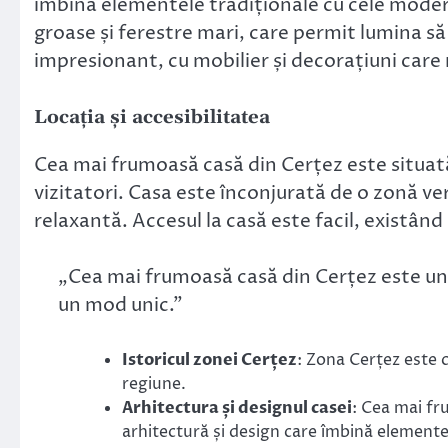
îmbină elementele tradiționale cu cele moder
groase și ferestre mari, care permit lumina să 
impresionant, cu mobilier și decorațiuni care re
Locația și accesibilitatea
Cea mai frumoasă casă din Cerțez este situată 
vizitatori. Casa este înconjurată de o zonă ve
relaxantă. Accesul la casă este facil, existând
„Cea mai frumoasă casă din Cerțez este un l
un mod unic.”
Istoricul zonei Cerțez
: Zona Cerțez este 
regiune.
Arhitectura și designul casei
: Cea mai fr
arhitectură și design care îmbină elemente