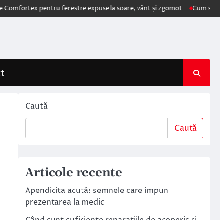
tex pentru ferestre expuse la soare, vânt și zgomot
Cum schimbă AI e
ct
Caută
Caută
Articole recente
Apendicita acută: semnele care impun
prezentarea la medic