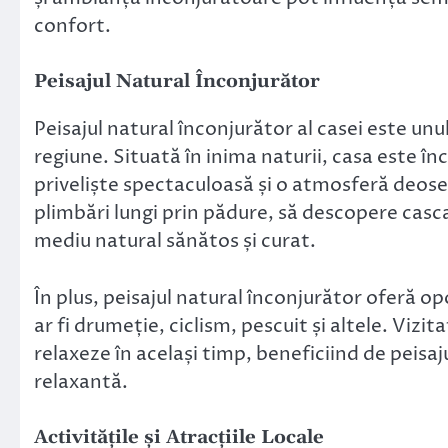
confort.
Peisajul Natural Înconjurător
Peisajul natural înconjurător al casei este un
regiune. Situată în inima naturii, casa este în
priveliște spectaculoasă și o atmosferă deoseb
plimbări lungi prin pădure, să descopere casca
mediu natural sănătos și curat.
În plus, peisajul natural înconjurător oferă o
ar fi drumeție, ciclism, pescuit și altele. Vizit
relaxeze în același timp, beneficiind de peisa
relaxantă.
Activitățile și Atracțiile Locale