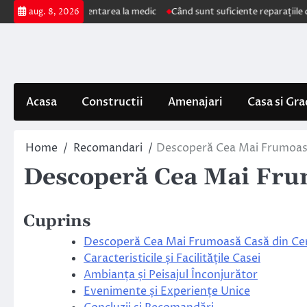
Skip
e impun prezentarea la medic
Când sunt suficiente reparațiile de acoperi
aug. 8, 2026
to
content
Acasa
Constructii
Amenajari
Casa si Gra
Home
Recomandari
Descoperă Cea Mai Frumoasă
Descoperă Cea Mai Fru
Cuprins
Descoperă Cea Mai Frumoasă Casă din Ce
Caracteristicile și Facilitățile Casei
Ambianța și Peisajul Înconjurător
Evenimente și Experiențe Unice