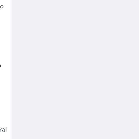
 o
a
ral