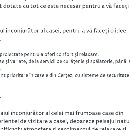
nt dotate cu tot ce este necesar pentru a vă faceți
l înconjurător al casei, pentru a vă faceți o idee
.
proiectate pentru a oferi confort și relaxare.
e și variate, de la servicii de curățenie și spălătorie, până l
.
nt prioritare în casele din Cerțez, cu sisteme de securitate
r
ajul înconjurător al celei mai frumoase case din
rienței de vizitare a casei, deoarece peisajul natu
ificativ atmosfera și sentimentul de relaxare și