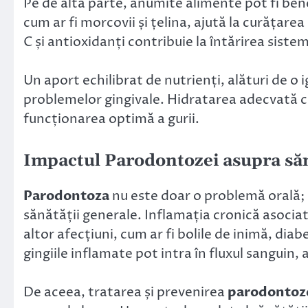
Pe de altă parte, anumite alimente pot fi be
cum ar fi morcovii și țelina, ajută la curățarea
C și antioxidanți contribuie la întărirea sistem
Un aport echilibrat de nutrienți, alături de o
problemelor gingivale. Hidratarea adecvată c
funcționarea optimă a gurii.
Impactul
Parodontozei
asupra săn
Parodontoza
nu este doar o problemă orală;
sănătății generale. Inflamația cronică asocia
altor afecțiuni, cum ar fi bolile de inimă, diab
gingiile inflamate pot intra în fluxul sanguin
De aceea, tratarea și prevenirea
parodontoz