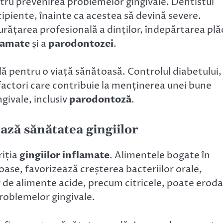
ntru prevenirea problemelor gingivale. Dentistul
cipiente, înainte ca acestea să devină severe.
rățarea profesională a dinților, îndepărtarea plăc
flamate
și a
parodontozei
.
lă pentru o viață sănătoasă. Controlul diabetului,
 factori care contribuie la menținerea unei bune
givale, inclusiv
parodontoză
.
ază sănătatea gingiilor
riția
gingiilor inflamate
. Alimentele bogate în
oase, favorizează creșterea bacteriilor orale,
 de alimente acide, precum citricele, poate eroda
problemelor gingivale.