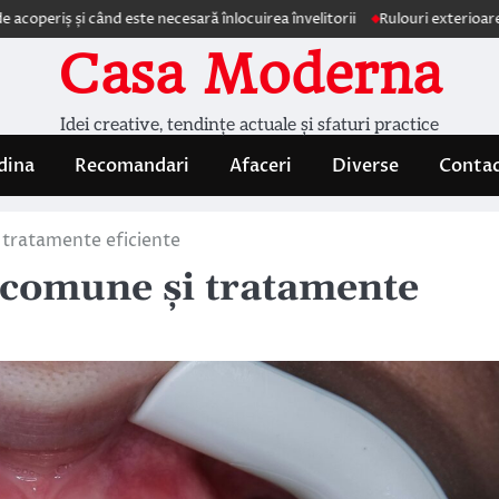
i când este necesară înlocuirea învelitorii
Rulouri exterioare Comfortex
Casa Moderna
Idei creative, tendințe actuale și sfaturi practice
dina
Recomandari
Afaceri
Diverse
Conta
 tratamente eficiente
 comune și tratamente