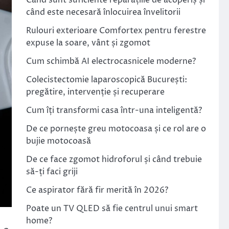
Când sunt suficiente reparațiile de acoperiș și
când este necesară înlocuirea învelitorii
Rulouri exterioare Comfortex pentru ferestre
expuse la soare, vânt și zgomot
Cum schimbă AI electrocasnicele moderne?
Colecistectomie laparoscopică București:
pregătire, intervenție și recuperare
Cum îți transformi casa într-una inteligentă?
De ce pornește greu motocoasa și ce rol are o
bujie motocoasă
De ce face zgomot hidroforul și când trebuie
să-ți faci griji
Ce aspirator fără fir merită în 2026?
Poate un TV QLED să fie centrul unui smart
home?