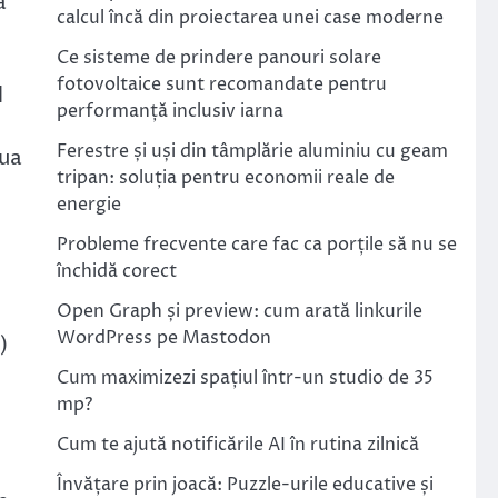
a
calcul încă din proiectarea unei case moderne
Ce sisteme de prindere panouri solare
fotovoltaice sunt recomandate pentru
l
performanță inclusiv iarna
Ferestre și uși din tâmplărie aluminiu cu geam
lua
tripan: soluția pentru economii reale de
energie
Probleme frecvente care fac ca porțile să nu se
închidă corect
Open Graph și preview: cum arată linkurile
WordPress pe Mastodon
)
Cum maximizezi spațiul într-un studio de 35
mp?
Cum te ajută notificările AI în rutina zilnică
Învățare prin joacă: Puzzle-urile educative și