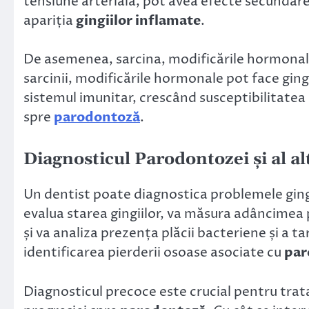
tensiune arterială, pot avea efecte secundare
apariția
gingiilor inflamate
.
De asemenea, sarcina, modificările hormonale ș
sarcinii, modificările hormonale pot face gingii
sistemul imunitar, crescând susceptibilitatea l
spre
parodontoză
.
Diagnosticul
Parodontozei
și al a
Un dentist poate diagnostica problemele ging
evalua starea gingiilor, va măsura adâncimea pu
și va analiza prezența plăcii bacteriene și a ta
identificarea pierderii osoase asociate cu
par
Diagnosticul precoce este crucial pentru trat