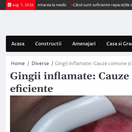
Skip
mpun prezentarea la medic
Când sunt suficiente reparațiile de acoperiș ș
aug. 7, 2026
to
content
Acasa
Constructii
Amenajari
Casa si Gra
Home
Diverse
Gingii inflamate: Cauze comune și
Gingii inflamate: Cauze
eficiente