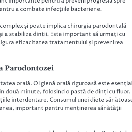
sunt importante pentru a preveni progresia spre
 pentru a combate infecțiile bacteriene.
 complex și poate implica chirurgia parodontală
i a stabiliza dinții. Este important să urmați cu
asigura eficacitatea tratamentului și prevenirea
 a
Parodontozei
tatea orală. O igienă orală riguroasă este esenția
țin două minute, folosind o pastă de dinți cu fluor.
ațiile interdentare. Consumul unei diete sănătoas
menea, important pentru menținerea sănătății