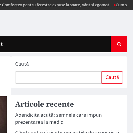
 pentru ferestre expuse la soare, vânt și zgomot
Cum schimbă AI elec
ct
Caută
Caută
Articole recente
Apendicita acută: semnele care impun
prezentarea la medic