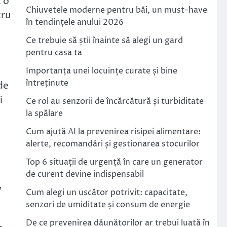
 o
Chiuvetele moderne pentru băi, un must-have
tru
în tendințele anului 2026
Ce trebuie să știi înainte să alegi un gard
pentru casa ta
Importanța unei locuințe curate și bine
întreținute
de
i
Ce rol au senzorii de încărcătură și turbiditate
la spălare
Cum ajută AI la prevenirea risipei alimentare:
alerte, recomandări și gestionarea stocurilor
Top 6 situații de urgență în care un generator
de curent devine indispensabil
,
Cum alegi un uscător potrivit: capacitate,
senzori de umiditate și consum de energie
De ce prevenirea dăunătorilor ar trebui luată în