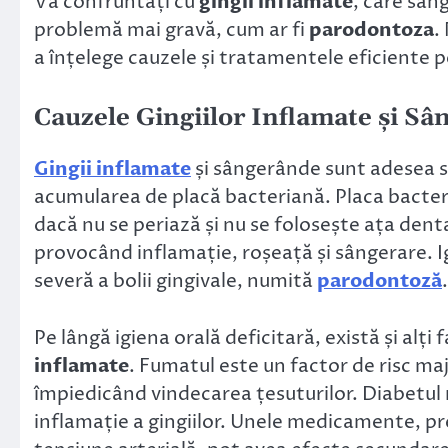
Vă confruntați cu
gingii inflamate
, care sân
problemă mai gravă, cum ar fi
parodontoza
.
a înțelege cauzele și tratamentele eficiente 
Cauzele
Gingiilor Inflamate
și Sân
Gingii inflamate
și sângerânde sunt adesea se
acumularea de placă bacteriană. Placa bacteri
dacă nu se periază și nu se folosește ața dent
provocând inflamație, roșeață și sângerare. I
severă a bolii gingivale, numită
parodontoză
.
Pe lângă igiena orală deficitară, există și alți 
inflamate
. Fumatul este un factor de risc ma
împiedicând vindecarea țesuturilor. Diabetul
inflamație a gingiilor. Unele medicamente, 