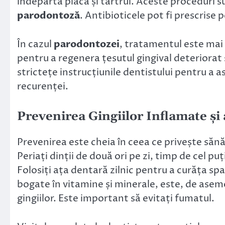
îndepărta placa și tartrul. Aceste proceduri 
parodontoză
. Antibioticele pot fi prescrise
În cazul
parodontozei
, tratamentul este mai
pentru a regenera țesutul gingival deteriorat ș
strictețe instrucțiunile dentistului pentru a 
recurenței.
Prevenirea
Gingiilor Inflamate
și
Prevenirea este cheia în ceea ce privește sănă
Periați dinții de două ori pe zi, timp de cel pu
Folosiți ața dentară zilnic pentru a curăța sp
bogate în vitamine și minerale, este, de ase
gingiilor. Este important să evitați fumatul.