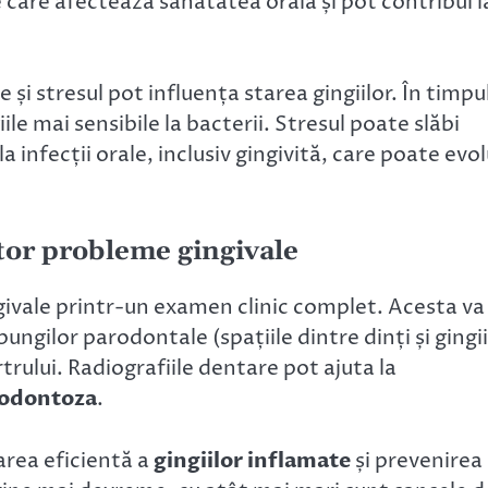
 care afectează sănătatea orală și pot contribui l
i stresul pot influența starea gingiilor. În timpu
le mai sensibile la bacterii. Stresul poate slăbi
a infecții orale, inclusiv gingivită, care poate evo
ltor probleme gingivale
ivale printr-un examen clinic complet. Acesta va
ngilor parodontale (spațiile dintre dinți și gingii
rtrului. Radiografiile dentare pot ajuta la
odontoza
.
area eficientă a
gingiilor inflamate
și prevenirea