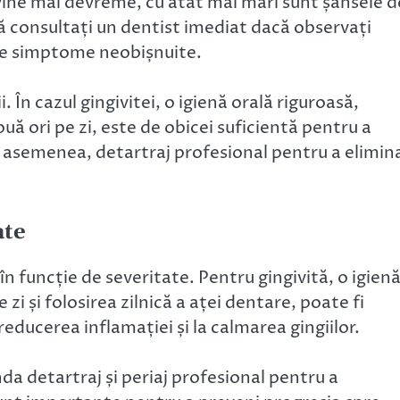
rvine mai devreme, cu atât mai mari sunt șansele d
să consultați un dentist imediat dacă observați
lte simptome neobișnuite.
În cazul gingivitei, o igienă orală riguroasă,
două ori pe zi, este de obicei suficientă pentru a
e asemenea, detartraj profesional pentru a elimin
ate
în funcție de severitate. Pentru gingivită, o igien
 zi și folosirea zilnică a aței dentare, poate fi
 reducerea inflamației și la calmarea gingiilor.
da detartraj și periaj profesional pentru a