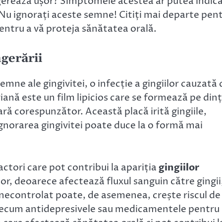
gerează ușor? Simptomele acestea ar putea indica
 Nu ignorați aceste semne! Citiți mai departe pen
pentru a vă proteja sănătatea orală.
gerării
mne ale gingivitei, o infecție a gingiilor cauzată 
ană este un film lipicios care se formează pe dinț
ară corespunzător. Această placă irită gingiile,
gnorarea gingivitei poate duce la o formă mai
factori care pot contribui la apariția
gingiilor
jor, deoarece afectează fluxul sanguin către gingii
 necontrolat poate, de asemenea, crește riscul de
precum antidepresivele sau medicamentele pentru