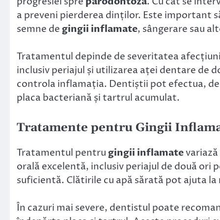
progresiei spre
parodontoză
. Cu cât se inte
a preveni pierderea dinților. Este important 
semne de
gingii inflamate
, sângerare sau a
Tratamentul depinde de severitatea afecțiunii. 
inclusiv periajul și utilizarea aței dentare de 
controla inflamația. Dentiștii pot efectua, d
placa bacteriană și tartrul acumulat.
Tratamente pentru
Gingii Inflam
Tratamentul pentru
gingii inflamate
variază 
orală excelentă, inclusiv periajul de două ori pe
suficientă. Clătirile cu apă sărată pot ajuta la
În cazuri mai severe, dentistul poate recoman