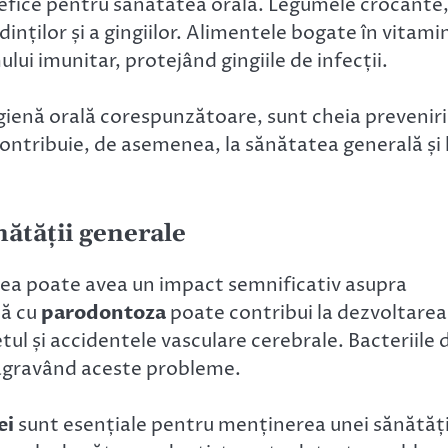
nefice pentru sănătatea orală. Legumele crocante
 dinților și a gingiilor. Alimentele bogate în vitami
ului imunitar, protejând gingiile de infecții.
 igienă orală corespunzătoare, sunt cheia preveniri
ontribuie, de asemenea, la sănătatea generală și 
ătății generale
 ea poate avea un impact semnificativ asupra
tă cu
parodontoza
poate contribui la dezvoltarea
etul și accidentele vasculare cerebrale. Bacteriile 
, agravând aceste probleme.
ei
sunt esențiale pentru menținerea unei sănătăț