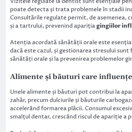
Vizitele regulate la dentist sunt esențiale pe
poate detecta și trata problemele în stadii in
Consultările regulate permit, de asemenea, cu
și a tartrului, prevenind apariția
gingiilor in
Atenția acordată sănătății orale este esenția
dacă este cazul, și gestionarea stresului sunt
sănătăți orale și la prevenirea problemelor gin
Alimente și băuturi care influențe
Unele alimente și băuturi pot contribui la apa
zahăr, precum dulciurile și băuturile carbogaz
accelerând formarea plăcii. Consumul excesiv
smalțul dentar, crescând riscul de apariție a 