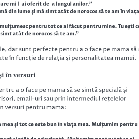
care mi l-ai oferit de-a lungul anilor.”
ă din lume și mă simt atât de norocos să te am în viaț
 mulțumesc pentru tot ce ai făcut pentru mine. Tu ești c
 simt atât de norocos să te am.”
le, dar sunt perfecte pentru a o face pe mama să 
zate în funcție de relația și personalitatea mamei.
i în versuri
pentru a o face pe mama să se simtă specială și
isori, email-uri sau prin intermediul rețelelor
i în versuri pentru mama:
 mea și tot ce este bun în viața mea. Mulțumim pentru