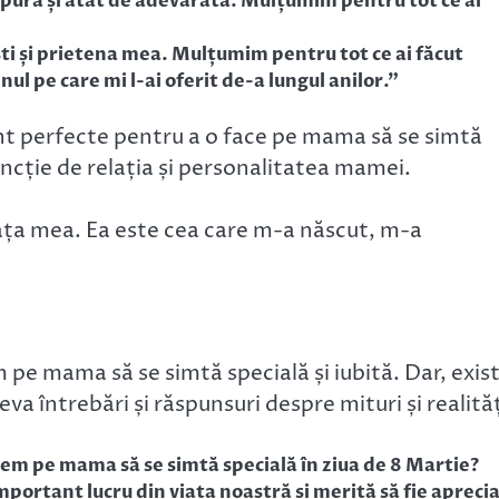
e pură și atât de adevărată. Mulțumim pentru tot ce ai
ști și prietena mea. Mulțumim pentru tot ce ai făcut
nul pe care mi l-ai oferit de-a lungul anilor.”
sunt perfecte pentru a o face pe mama să se simtă
funcție de relația și personalitatea mamei.
ața mea. Ea este cea care m-a născut, m-a
 pe mama să se simtă specială și iubită. Dar, exis
teva întrebări și răspunsuri despre mituri și realităț
cem pe mama să se simtă specială în ziua de 8 Martie?
portant lucru din viața noastră și merită să fie apreci