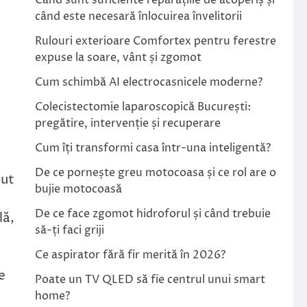
Când sunt suficiente reparațiile de acoperiș și
când este necesară înlocuirea învelitorii
Rulouri exterioare Comfortex pentru ferestre
expuse la soare, vânt și zgomot
Cum schimbă AI electrocasnicele moderne?
Colecistectomie laparoscopică București:
pregătire, intervenție și recuperare
Cum îți transformi casa într-una inteligentă?
De ce pornește greu motocoasa și ce rol are o
put
bujie motocoasă
De ce face zgomot hidroforul și când trebuie
lă,
să-ți faci griji
Ce aspirator fără fir merită în 2026?
e
Poate un TV QLED să fie centrul unui smart
home?