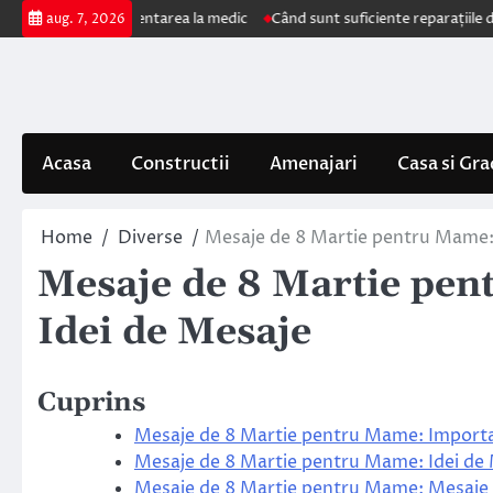
Skip
 impun prezentarea la medic
Când sunt suficiente reparațiile de acoperi
aug. 7, 2026
to
content
Acasa
Constructii
Amenajari
Casa si Gra
Home
Diverse
Mesaje de 8 Martie pentru Mame: 
Mesaje de 8 Martie pen
Idei de Mesaje
Cuprins
Mesaje de 8 Martie pentru Mame: Importa
Mesaje de 8 Martie pentru Mame: Idei d
Mesaje de 8 Martie pentru Mame: Mesaje