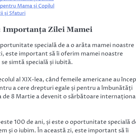
pentru Mama și Copilul
 și Sfaturi
 Importanța Zilei Mamei
oportunitate specială de a o arăta mamei noastre
zi, este important să îi oferim mamei noastre
 se simtă specială și iubită.
ecolul al XIX-lea, când femeile americane au înce
ntru a cere drepturi egale și pentru a îmbunătăți
iua de 8 Martie a devenit o sărbătoare internaționa
ste 100 de ani, și este o oportunitate specială d
 și o iubim. În această zi, este important să îi