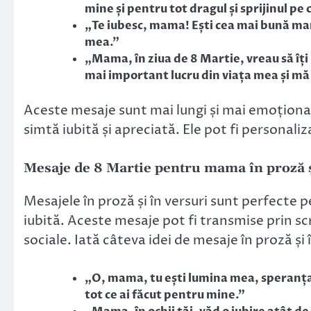
mine și pentru tot dragul și sprijinul pe 
„Te iubesc, mama! Ești cea mai bună mam
mea.”
„Mama, în ziua de 8 Martie, vreau să îți
mai important lucru din viața mea și mă
Aceste mesaje sunt mai lungi și mai emoționa
simtă iubită și apreciată. Ele pot fi personali
Mesaje de 8 Martie pentru mama în proză ș
Mesajele în proză și în versuri sunt perfecte 
iubită. Aceste mesaje pot fi transmise prin scr
sociale. Iată câteva idei de mesaje în proză ș
„O, mama, tu ești lumina mea, speranța
tot ce ai făcut pentru mine.”