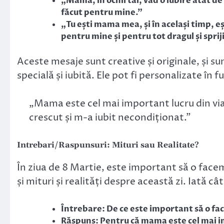
„Mama, în ochii tăi, văd o iubire atât d
făcut pentru mine.”
„Tu ești mama mea, și în același timp, e
pentru mine și pentru tot dragul și spriji
Aceste mesaje sunt creative și originale, și 
specială și iubită. Ele pot fi personalizate în 
„Mama este cel mai important lucru din vi
crescut și m-a iubit necondiționat.”
Intrebari/Raspunsuri: Mituri sau Realitate?
În ziua de 8 Martie, este important să o facem
și mituri și realități despre această zi. Iată câ
Întrebare: De ce este important să o fa
Răspuns: Pentru că mama este cel mai im