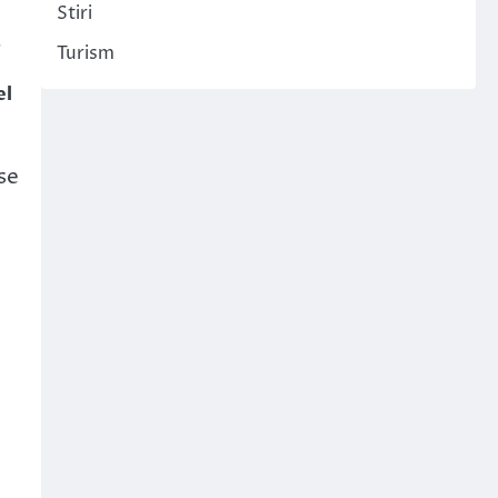
Stiri
a
Turism
el
se