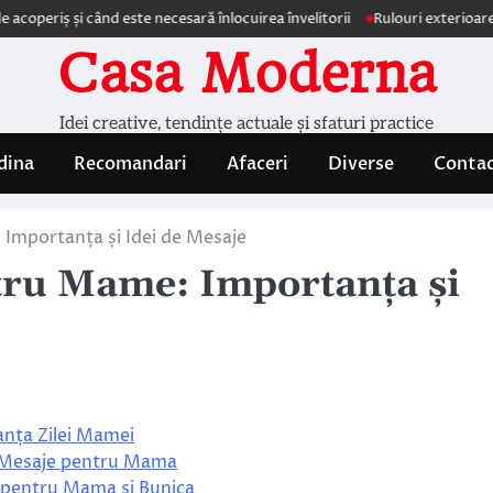
ș și când este necesară înlocuirea învelitorii
Rulouri exterioare Comfort
Casa Moderna
Idei creative, tendințe actuale și sfaturi practice
dina
Recomandari
Afaceri
Diverse
Conta
Importanța și Idei de Mesaje
tru Mame: Importanța și
nța Zilei Mamei
e Mesaje pentru Mama
 pentru Mama și Bunica