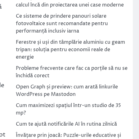
calcul încă din proiectarea unei case moderne
ă
Ce sisteme de prindere panouri solare
fotovoltaice sunt recomandate pentru
performanță inclusiv iarna
Ferestre și uși din tâmplărie aluminiu cu geam
tripan: soluția pentru economii reale de
energie
Probleme frecvente care fac ca porțile să nu se
închidă corect
de
Open Graph și preview: cum arată linkurile
WordPress pe Mastodon
Cum maximizezi spațiul într-un studio de 35
mp?
Cum te ajută notificările AI în rutina zilnică
ot
Învățare prin joacă: Puzzle-urile educative și