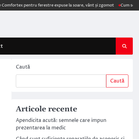
ex pentru ferestre expuse la soare, vânt și zgomot
Cum schimbă AI el
ct
Caută
Caută
Articole recente
Apendicita acută: semnele care impun
prezentarea la medic