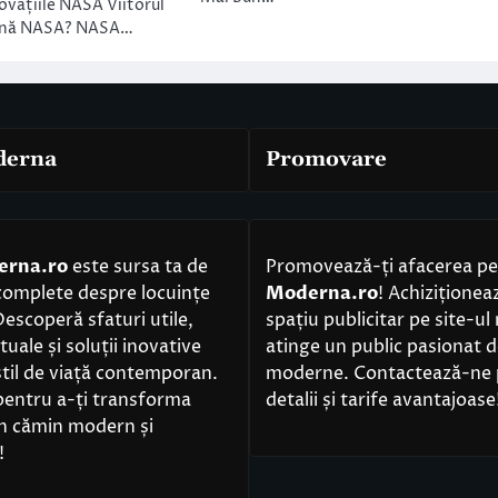
novațiile NASA Viitorul
mnă NASA? NASA…
derna
Promovare
erna.ro
este sursa ta de
Promovează-ți afacerea p
complete despre locuințe
Moderna.ro
! Achizițione
scoperă sfaturi utile,
spațiu publicitar pe site-ul
uale și soluții inovative
atinge un public pasionat d
til de viață contemporan.
moderne. Contactează-ne 
pentru a-ți transforma
detalii și tarife avantajoase
un cămin modern și
!