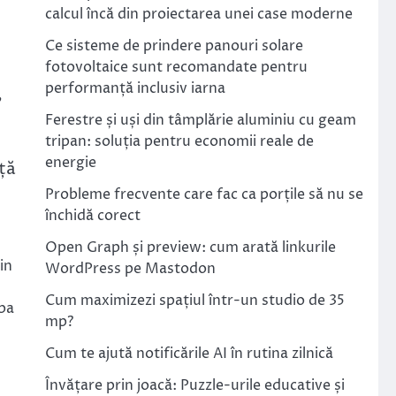
calcul încă din proiectarea unei case moderne
Ce sisteme de prindere panouri solare
fotovoltaice sunt recomandate pentru
performanță inclusiv iarna
,
Ferestre și uși din tâmplărie aluminiu cu geam
tripan: soluția pentru economii reale de
energie
nță
Probleme frecvente care fac ca porțile să nu se
închidă corect
Open Graph și preview: cum arată linkurile
in
WordPress pe Mastodon
Cum maximizezi spațiul într-un studio de 35
opa
mp?
Cum te ajută notificările AI în rutina zilnică
Învățare prin joacă: Puzzle-urile educative și