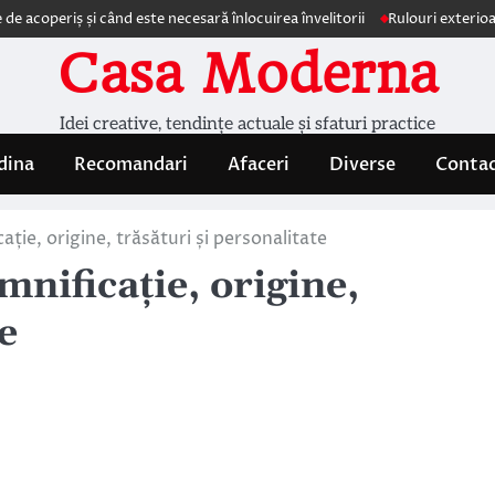
periș și când este necesară înlocuirea învelitorii
Rulouri exterioare Com
Casa Moderna
Idei creative, tendințe actuale și sfaturi practice
dina
Recomandari
Afaceri
Diverse
Conta
e, origine, trăsături și personalitate
ificație, origine,
e