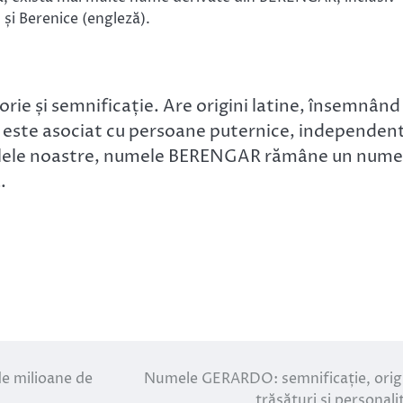
și Berenice (engleză).
e și semnificație. Are origini latine, însemnând
e este asociat cu persoane puternice, independen
n zilele noastre, numele BERENGAR rămâne un nume
.
de milioane de
Numele GERARDO: semnificație, orig
trăsături și personali