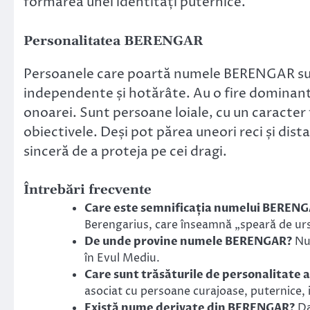
formarea unei identități puternice.
Personalitatea BERENGAR
Persoanele care poartă numele BERENGAR sun
independente și hotărâte. Au o fire dominantă
onoarei. Sunt persoane loiale, cu un caracter 
obiectivele. Deși pot părea uneori reci și distan
sinceră de a proteja pe cei dragi.
Întrebări frecvente
Care este semnificația numelui BEREN
Berengarius, care înseamnă „speară de urs
De unde provine numele BERENGAR?
Num
în Evul Mediu.
Care sunt trăsăturile de personalitate
asociat cu persoane curajoase, puternice, 
Există nume derivate din BERENGAR?
Da