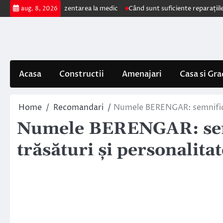
Skip
care impun prezentarea la medic
Când sunt suficiente reparațiile de aco
aug. 8, 2026
to
content
Acasa
Constructii
Amenajari
Casa si Gra
Home
Recomandari
Numele BERENGAR: semnificați
Numele BERENGAR: semn
trăsături și personalitat