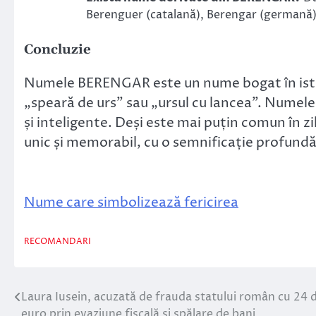
Berenguer (catalană), Berengar (germană) 
Concluzie
Numele BERENGAR este un nume bogat în istori
„speară de urs” sau „ursul cu lancea”. Numel
și inteligente. Deși este mai puțin comun î
unic și memorabil, cu o semnificație profundă
Nume care simbolizează fericirea
RECOMANDARI
Laura Iusein, acuzată de frauda statului român cu 24 
Navigare
euro prin evaziune fiscală și spălare de bani