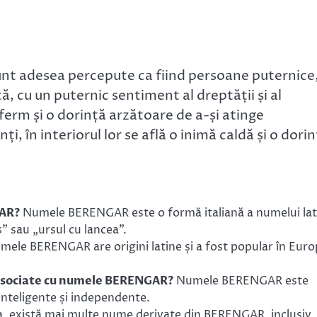
t adesea percepute ca fiind persoane puternice
, cu un puternic sentiment al dreptății și al
ferm și o dorință arzătoare de a-și atinge
ți, în interiorul lor se află o inimă caldă și o dori
GAR?
Numele BERENGAR este o formă italiană a numelui lat
” sau „ursul cu lancea”.
ele BERENGAR are origini latine și a fost popular în Eur
 asociate cu numele BERENGAR?
Numele BERENGAR este
inteligente și independente.
, există mai multe nume derivate din BERENGAR, inclusiv