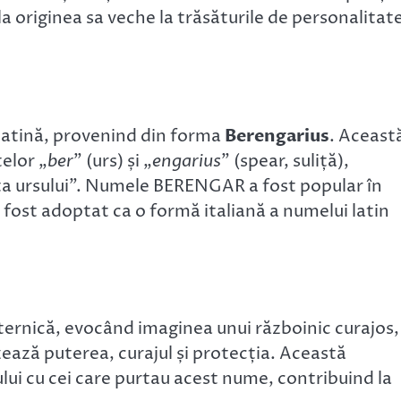
 originea sa veche la trăsăturile de personalitat
latină, provenind din forma
Berengarius
. Aceast
telor „
ber
” (urs) și „
engarius
” (spear, suliță),
ița ursului”. Numele BERENGAR a fost popular în
 a fost adoptat ca o formă italiană a numelui latin
rnică, evocând imaginea unui războinic curajos,
zează puterea, curajul și protecția. Această
lui cu cei care purtau acest nume, contribuind la