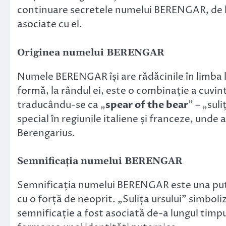
continuare secretele numelui BERENGAR, de la
asociate cu el.
Originea numelui BERENGAR
Numele BERENGAR își are rădăcinile în limba 
formă, la rândul ei, este o combinație a cuvin
traducându-se ca „
spear of the bear
” – „sul
special în regiunile italiene și franceze, unde
Berengarius.
Semnificația numelui BERENGAR
Semnificația numelui BERENGAR este una pute
cu o forță de neoprit. „Sulița ursului” simboli
semnificație a fost asociată de-a lungul timpu