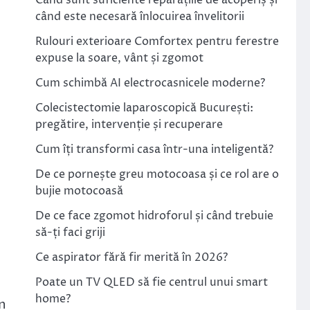
Când sunt suficiente reparațiile de acoperiș și
când este necesară înlocuirea învelitorii
Rulouri exterioare Comfortex pentru ferestre
expuse la soare, vânt și zgomot
Cum schimbă AI electrocasnicele moderne?
Colecistectomie laparoscopică București:
pregătire, intervenție și recuperare
Cum îți transformi casa într-una inteligentă?
De ce pornește greu motocoasa și ce rol are o
bujie motocoasă
De ce face zgomot hidroforul și când trebuie
să-ți faci griji
Ce aspirator fără fir merită în 2026?
Poate un TV QLED să fie centrul unui smart
home?
n