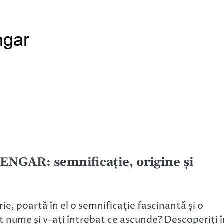
NGAR: semnificație, origine și
e, poartă în el o semnificație fascinantă și o
 nume și v-ați întrebat ce ascunde? Descoperiți î