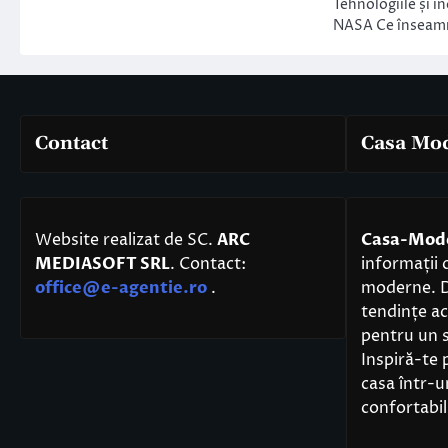
Tehnologiile și i
NASA Ce însea
Contact
Casa Mo
Website realizat de SC.
ARC
Casa-Mod
MEDIASOFT SRL
. Contact:
informații 
office@e-agentie.ro
.
moderne. De
tendințe act
pentru un s
Inspiră-te 
casa într-
confortabil