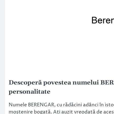
Descoperă povestea numelui BERE
personalitate
Numele BERENGAR, cu rădăcini adânci în istori
moștenire bogată. Ați auzit vreodată de acest