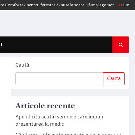
fortex pentru ferestre expuse la soare, vânt și zgomot
Cum schimbă A
ct
Caută
Caută
Articole recente
Apendicita acută: semnele care impun
prezentarea la medic