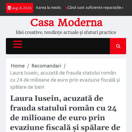
Skip
impun prezentarea la medic
Când sunt suficiente reparațiile de acoperiș și 
aug. 8, 2026
to
content
Casa Moderna
Idei creative, tendințe actuale și sfaturi practice
Home
Recomandari
Laura Iusein, acuzată de frauda statului român
cu 24 de milioane de euro prin evaziune fiscală și
spălare de bani
Laura Iusein, acuzată de
frauda statului român cu 24
de milioane de euro prin
evaziune fiscală și spălare de