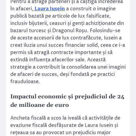
Pentru a atrage parteneri și a câștiga încrederea
în afaceri,
Laura Iusein
a construit o imagine
publică bazată pe articole de lux falsificate,
inclusiv bijuterii, ceasuri și genți achiziționate din
bazarul turcesc și Dragonul Roșu. Folosindu-se
de aceste accesorii de lux contrafăcute, Iusein a
creat iluzia unui succes financiar solid, ceea ce i-a
permis să atragă contracte importante și să
extindă influența afacerilor sale. Această
strategie a contribuit la consolidarea unei imagini
de afaceri de succes, deși fondată pe practici
frauduloase.
Impactul economic și prejudiciul de 24
de milioane de euro
Ancheta fiscală a scos la iveală că activitățile de
evaziune fiscală desfășurate de Laura Iusein și
rețeaua sa au provocat un prejudiciu major