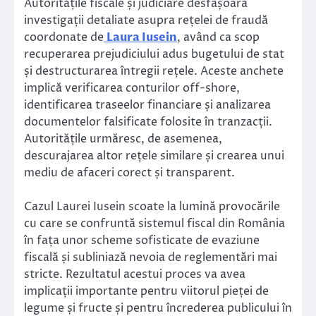
Autoritățile fiscale și judiciare desfășoară
investigații detaliate asupra rețelei de fraudă
coordonate de
Laura Iusein
, având ca scop
recuperarea prejudiciului adus bugetului de stat
și destructurarea întregii rețele. Aceste anchete
implică verificarea conturilor off-shore,
identificarea traseelor financiare și analizarea
documentelor falsificate folosite în tranzacții.
Autoritățile urmăresc, de asemenea,
descurajarea altor rețele similare și crearea unui
mediu de afaceri corect și transparent.
Cazul Laurei Iusein scoate la lumină provocările
cu care se confruntă sistemul fiscal din România
în fața unor scheme sofisticate de evaziune
fiscală și subliniază nevoia de reglementări mai
stricte. Rezultatul acestui proces va avea
implicații importante pentru viitorul pieței de
legume și fructe și pentru încrederea publicului în