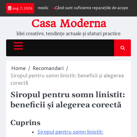
Skip
zentarea la medic
Când sunt suficiente reparațiile de acoperiș și când este
aug. 7, 2026
to
content
Casa Moderna
Idei creative, tendințe actuale și sfaturi practice
Home
Recomandari
Siropul pentru somn linistit: beneficii și alegerea
corectă
Siropul pentru somn linistit:
beneficii și alegerea corectă
Cuprins
Siropul pentru somn linistit: