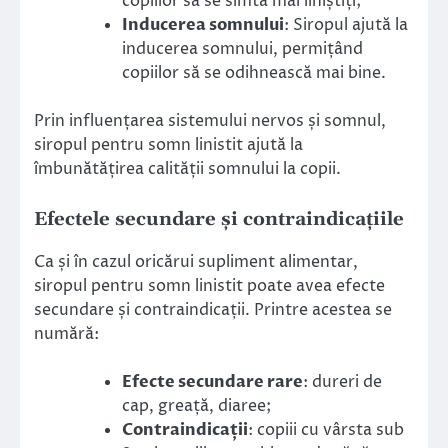
copiilor să se simtă mai liniștiți;
Inducerea somnului
: Siropul ajută la
inducerea somnului, permițând
copiilor să se odihnească mai bine.
Prin influențarea sistemului nervos și somnul,
siropul pentru somn linistit ajută la
îmbunătățirea calității somnului la copii.
Efectele secundare și contraindicațiile
Ca și în cazul oricărui supliment alimentar,
siropul pentru somn linistit poate avea efecte
secundare și contraindicații. Printre acestea se
numără:
Efecte secundare rare
: dureri de
cap, greață, diaree;
Contraindicații
: copiii cu vârsta sub