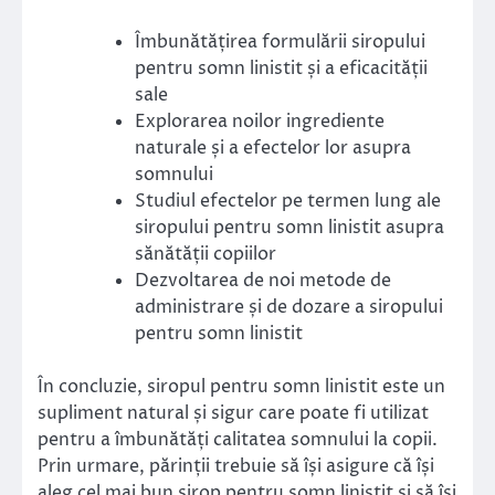
Îmbunătățirea formulării siropului
pentru somn linistit și a eficacității
sale
Explorarea noilor ingrediente
naturale și a efectelor lor asupra
somnului
Studiul efectelor pe termen lung ale
siropului pentru somn linistit asupra
sănătății copiilor
Dezvoltarea de noi metode de
administrare și de dozare a siropului
pentru somn linistit
În concluzie, siropul pentru somn linistit este un
supliment natural și sigur care poate fi utilizat
pentru a îmbunătăți calitatea somnului la copii.
Prin urmare, părinții trebuie să își asigure că își
aleg cel mai bun sirop pentru somn linistit și să își