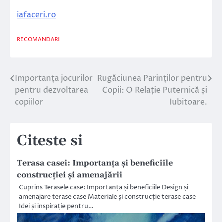
iafaceri.ro
RECOMANDARI
Importanța jocurilor
Rugăciunea Parinților pentru
Navigare
pentru dezvoltarea
Copii: O Relație Puternică și
în
copiilor
Iubitoare.
articole
Citeste si
Terasa casei: Importanța și beneficiile
construcției și amenajării
Cuprins Terasele case: Importanța și beneficiile Design și
amenajare terase case Materiale și construcție terase case
Idei și inspirație pentru…