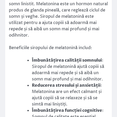
somn linistit. Melatonina este un hormon natural
produs de glanda pineală, care reglează ciclul de
somn și veghe. Siropul de melatonină este
utilizat pentru a ajuta copiii să adoarmă mai
repede și să aibă un somn mai profund și mai
odihnitor.
Beneficiile siropului de melatonină includ:
Îmbunătățirea calității somnului
:
Siropul de melatonină ajută copiii să
adoarmă mai repede și să aibă un
somn mai profund și mai odihnitor.
Reducerea stresului și anxietății
:
Melatonina are un efect calmant și
ajută copiii să se relaxeze și să se
simtă mai liniștiți.
Îmbunătățirea funcției cognitive
:
Somnul de calitate este esențial