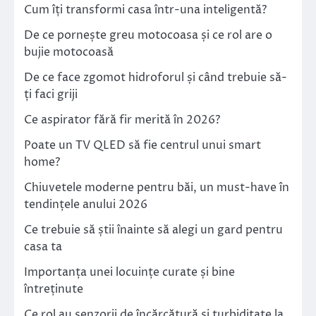
Cum îți transformi casa într-una inteligentă?
De ce pornește greu motocoasa și ce rol are o
bujie motocoasă
De ce face zgomot hidroforul și când trebuie să-
ți faci griji
Ce aspirator fără fir merită în 2026?
Poate un TV QLED să fie centrul unui smart
home?
Chiuvetele moderne pentru băi, un must-have în
tendințele anului 2026
Ce trebuie să știi înainte să alegi un gard pentru
casa ta
Importanța unei locuințe curate și bine
întreținute
Ce rol au senzorii de încărcătură și turbiditate la