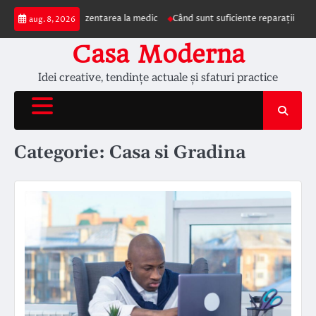
Skip
care impun prezentarea la medic
Când sunt suficiente reparațiile de acoper
aug. 8, 2026
to
content
Casa Moderna
Idei creative, tendințe actuale și sfaturi practice
Categorie:
Casa si Gradina