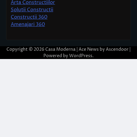
Arta Constructiilor
Solutii Constructii
Constructii 360
Amenajari 360
Copyright © 2026
Casa Moderna
| Ace News by
Ascendoor
|
Powered by
WordPress
.