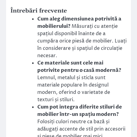
Întrebări frecvente
Cum aleg dimensiunea potrivită a
mobilierului?
Măsurați cu atenție
spațiul disponibil înainte de a
cumpăra orice piesă de mobilier. Luați
în considerare și spațiul de circulație
necesar.
Ce materiale sunt cele mai
potrivite pentru o casă modernă?
Lemnul, metalul și sticla sunt
materiale populare în designul
modern, oferind o varietate de
texturi și stiluri.
Cum pot integra diferite stiluri de
mobilier într-un spațiu modern?
Folosiți culori neutre ca bază și
adăugați accente de stil prin accesorii
și piese de mobilier mai mici.