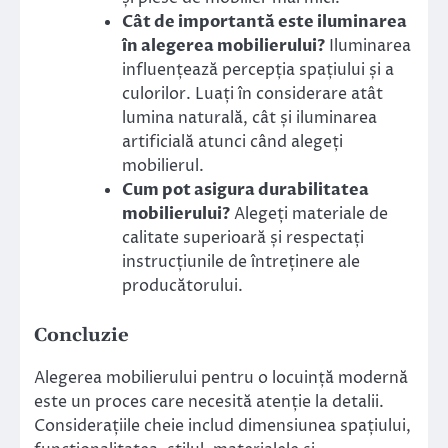
Cât de importantă este iluminarea
în alegerea mobilierului?
Iluminarea
influențează percepția spațiului și a
culorilor. Luați în considerare atât
lumina naturală, cât și iluminarea
artificială atunci când alegeți
mobilierul.
Cum pot asigura durabilitatea
mobilierului?
Alegeți materiale de
calitate superioară și respectați
instrucțiunile de întreținere ale
producătorului.
Concluzie
Alegerea mobilierului pentru o locuință modernă
este un proces care necesită atenție la detalii.
Considerațiile cheie includ dimensiunea spațiului,