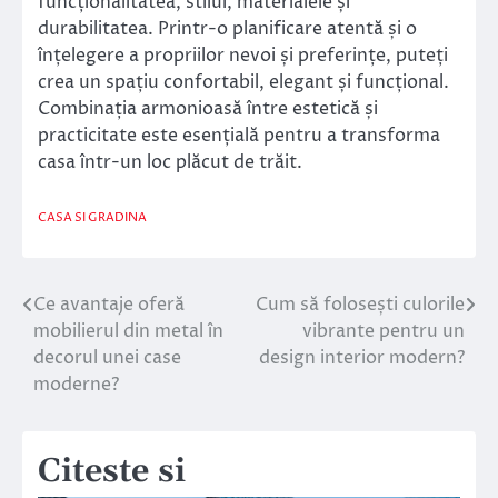
funcționalitatea, stilul, materialele și
durabilitatea. Printr-o planificare atentă și o
înțelegere a propriilor nevoi și preferințe, puteți
crea un spațiu confortabil, elegant și funcțional.
Combinația armonioasă între estetică și
practicitate este esențială pentru a transforma
casa într-un loc plăcut de trăit.
CASA SI GRADINA
Ce avantaje oferă
Cum să folosești culorile
Navigare
mobilierul din metal în
vibrante pentru un
în
decorul unei case
design interior modern?
moderne?
articole
Citeste si