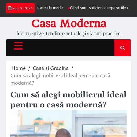
Skip
impun prezentarea la medic
Când sunt suficiente reparațiile de acoperiș și 
aug. 8, 2026
to
content
Casa Moderna
Idei creative, tendințe actuale și sfaturi practice
Home
Casa si Gradina
Cum să alegi mobilierul ideal pentru o casă
modernă?
Cum să alegi mobilierul ideal
pentru o casă modernă?