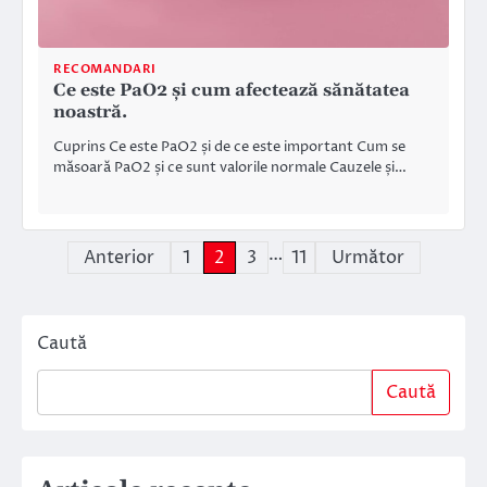
RECOMANDARI
Ce este PaO2 și cum afectează sănătatea
noastră.
Cuprins Ce este PaO2 și de ce este important Cum se
măsoară PaO2 și ce sunt valorile normale Cauzele și…
…
Paginație
Anterior
1
2
3
11
Următor
articole
Caută
Caută