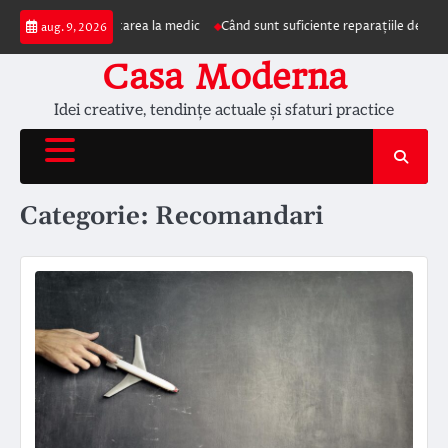
Skip
 prezentarea la medic
Când sunt suficiente reparațiile de acoperiș și când e
aug. 9, 2026
to
content
Casa Moderna
Idei creative, tendințe actuale și sfaturi practice
Categorie:
Recomandari