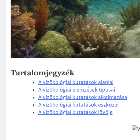
Tartalomjegyzék
A vízökológiai kutatások alapjai
A vízökológiai elemzések típusai
A vízökológiai kutatások alkalmazása
A vízökológiai kutatások eszközei
A vízökológiai kutatások jövője