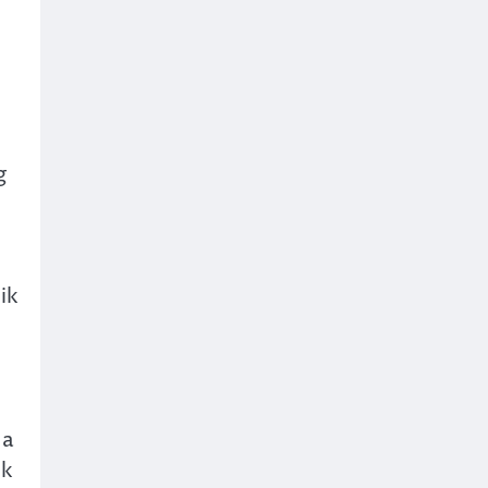
g
ik
 a
ek