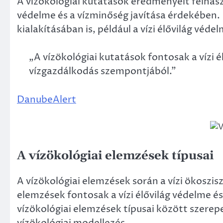
A vízökológiai kutatások eredményeit felhaszn
védelme és a vízminőség javítása érdekében. 
kialakításában is, például a vízi élővilág vé
„A vízökológiai kutatások fontosak a vízi 
vízgazdálkodás szempontjából.”
DanubeAlert
A vízökológiai elemzések típusai
A vízökológiai elemzések során a vízi ökoszi
elemzések fontosak a vízi élővilág védelme 
vízökológiai elemzések típusai között szerepe