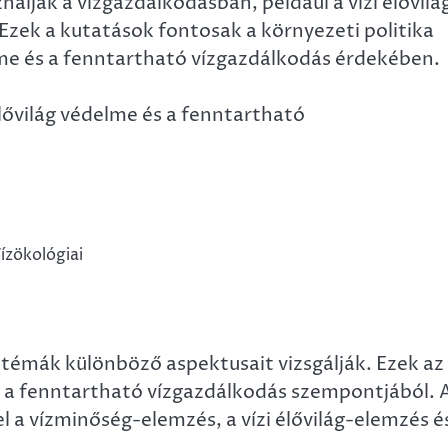
álják a vízgazdálkodásban, például a vízi élővilá
Ezek a kutatások fontosak a környezeti politika
delme és a fenntartható vízgazdálkodás érdekében.
élővilág védelme és a fenntartható
sztémák különböző aspektusait vizsgálják. Ezek az
és a fenntartható vízgazdálkodás szempontjából. 
l a vízminőség-elemzés, a vízi élővilág-elemzés é