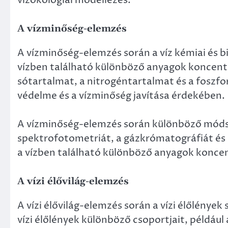
vízökológiai modellezés.
A vízminőség-elemzés
A vízminőség-elemzés során a víz kémiai és bi
vízben található különböző anyagok koncentr
sótartalmat, a nitrogéntartalmat és a foszfor
védelme és a vízminőség javítása érdekében.
A vízminőség-elemzés során különböző móds
spektrofotometriát, a gázkrómatográfiát és 
a vízben található különböző anyagok konce
A vízi élővilág-elemzés
A vízi élővilág-elemzés során a vízi élőlények
vízi élőlények különböző csoportjait, például 