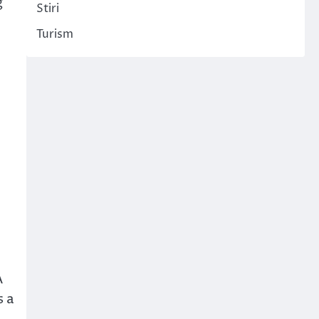
g
Stiri
Turism
A
s a