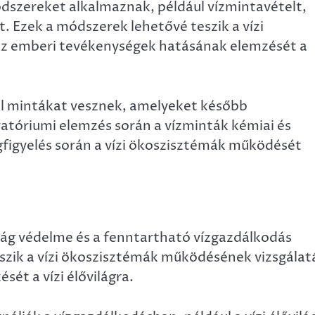
dszereket alkalmaznak, például vízmintavételt,
. Ezek a módszerek lehetővé teszik a vízi
az emberi tevékenységek hatásának elemzését a
ól mintákat vesznek, amelyeket később
atóriumi elemzés során a vízminták kémiai és
egfigyelés során a vízi ökoszisztémák működését
világ védelme és a fenntartható vízgazdálkodás
szik a vízi ökoszisztémák működésének vizsgálat
ét a vízi élővilágra.