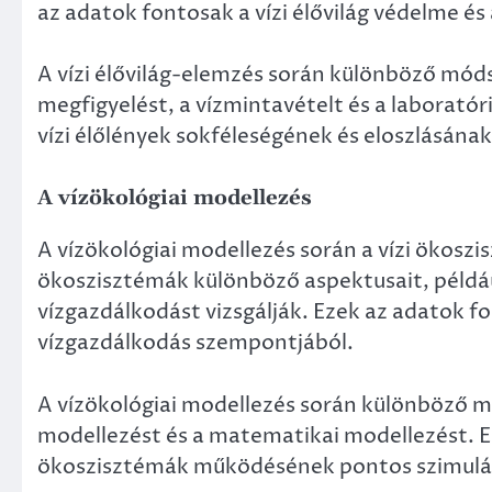
az adatok fontosak a vízi élővilág védelme é
A vízi élővilág-elemzés során különböző móds
megfigyelést, a vízmintavételt és a laborató
vízi élőlények sokféleségének és eloszlásának
A vízökológiai modellezés
A vízökológiai modellezés során a vízi ökosz
ökoszisztémák különböző aspektusait, például 
vízgazdálkodást vizsgálják. Ezek az adatok fo
vízgazdálkodás szempontjából.
A vízökológiai modellezés során különböző 
modellezést és a matematikai modellezést. Ez
ökoszisztémák működésének pontos szimulá