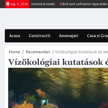
Skip
mpun prezentarea la medic
Când sunt suficiente reparațiile de acoperiș ș
aug. 8, 2026
to
content
Acasa
Constructii
Amenajari
Casa si Gra
Home
Recomandari
Vízökológiai kutatások és e
Vízökológiai kutatások 