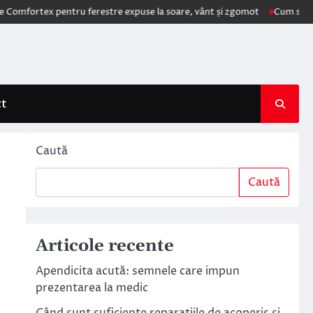
 pentru ferestre expuse la soare, vânt și zgomot
Cum schimbă AI elec
ct
Caută
Caută
Articole recente
Apendicita acută: semnele care impun
prezentarea la medic