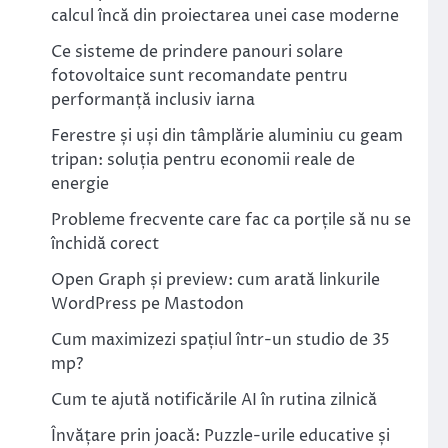
calcul încă din proiectarea unei case moderne
Ce sisteme de prindere panouri solare
fotovoltaice sunt recomandate pentru
performanță inclusiv iarna
Ferestre și uși din tâmplărie aluminiu cu geam
tripan: soluția pentru economii reale de
energie
Probleme frecvente care fac ca porțile să nu se
închidă corect
Open Graph și preview: cum arată linkurile
WordPress pe Mastodon
Cum maximizezi spațiul într-un studio de 35
mp?
Cum te ajută notificările AI în rutina zilnică
Învățare prin joacă: Puzzle-urile educative și