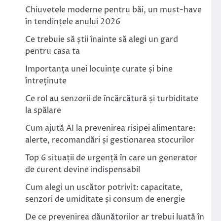
Chiuvetele moderne pentru băi, un must-have
în tendințele anului 2026
Ce trebuie să știi înainte să alegi un gard
pentru casa ta
Importanța unei locuințe curate și bine
întreținute
Ce rol au senzorii de încărcătură și turbiditate
la spălare
Cum ajută AI la prevenirea risipei alimentare:
alerte, recomandări și gestionarea stocurilor
Top 6 situații de urgență în care un generator
de curent devine indispensabil
Cum alegi un uscător potrivit: capacitate,
senzori de umiditate și consum de energie
De ce prevenirea dăunătorilor ar trebui luată în