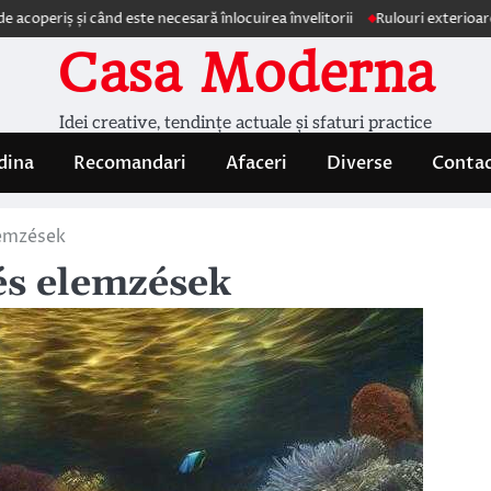
i când este necesară înlocuirea învelitorii
Rulouri exterioare Comfortex
Casa Moderna
Idei creative, tendințe actuale și sfaturi practice
dina
Recomandari
Afaceri
Diverse
Conta
lemzések
és elemzések