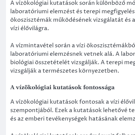
A vízökológiai kutatások során különböző mó
laboratóriumi elemzést és terepi megfigyelést
ökoszisztémák működésének vizsgálatát és 
vízi élővilágra.
A vízmintavétel során a vízi ökoszisztémákb
laboratóriumi elemzésnek vetnek alá. A labor
biológiai összetételét vizsgálják. A terepi m
vizsgálják a természetes környezetben.
A vízökológiai kutatások fontossága
A vízökológiai kutatások fontosak a vízi élő
szempontjából. Ezek a kutatások lehetővé te
és az emberi tevékenységek hatásának elemzés