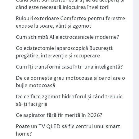
Când sunt suficiente reparațiile de acoperiș și
când este necesară înlocuirea învelitorii
Rulouri exterioare Comfortex pentru ferestre
expuse la soare, vânt și zgomot
Cum schimbă AI electrocasnicele moderne?
Colecistectomie laparoscopică București:
pregătire, intervenție și recuperare
Cum îți transformi casa într-una inteligentă?
De ce pornește greu motocoasa și ce rol are o
bujie motocoasă
De ce face zgomot hidroforul și când trebuie
să-ți faci griji
Ce aspirator fără fir merită în 2026?
Poate un TV QLED să fie centrul unui smart
home?