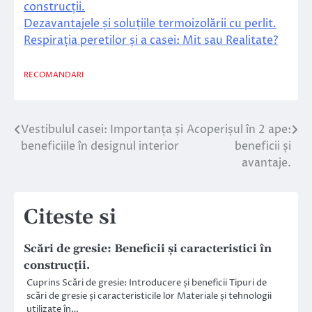
construcții.
Dezavantajele și soluțiile termoizolării cu perlit.
Respirația peretilor și a casei: Mit sau Realitate?
RECOMANDARI
Vestibulul casei: Importanța și
Acoperișul în 2 ape:
Navigare
beneficiile în designul interior
beneficii și
în
avantaje.
articole
Citeste si
Scări de gresie: Beneficii și caracteristici în
construcții.
Cuprins Scări de gresie: Introducere și beneficii Tipuri de
scări de gresie și caracteristicile lor Materiale și tehnologii
utilizate în…