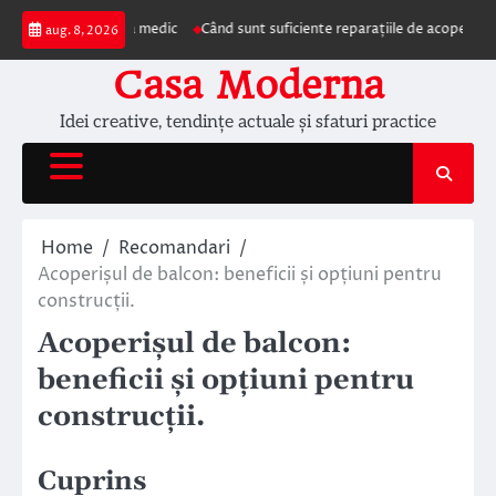
Skip
ezentarea la medic
Când sunt suficiente reparațiile de acoperiș și când este
aug. 8, 2026
to
content
Casa Moderna
Idei creative, tendințe actuale și sfaturi practice
Home
Recomandari
Acoperișul de balcon: beneficii și opțiuni pentru
construcții.
Acoperișul de balcon:
beneficii și opțiuni pentru
construcții.
Cuprins