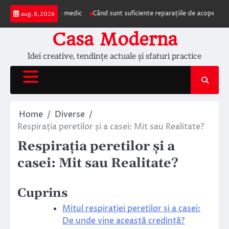
Skip
zentarea la medic
Când sunt suficiente reparațiile de acoperiș și când este
aug. 8, 2026
to
content
Casa Moderna
Idei creative, tendințe actuale și sfaturi practice
Home
Diverse
Respirația peretilor și a casei: Mit sau Realitate?
Respirația peretilor și a
casei: Mit sau Realitate?
Cuprins
Mitul respirației peretilor și a casei:
De unde vine această credință?