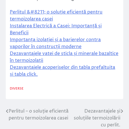
Perlitul &#8211; o soluție eficientă pentru
termoizolarea casei
Instalarea Electrică a Casei: Importanță și
Beneficii
Importanța izolației și a barierelor contra
vaporilor în construcții moderne
Dezavantajele vatei de sticla și minerale bazaltice
în termoizolații
Dezavantajele acoperiselor din tabla prefaltuita
și tabla click.
DIVERSE
Perlitul – o soluție eficientă
Dezavantajele și
Navigare
pentru termoizolarea casei
soluțiile termoizolării
în
cu perlit.