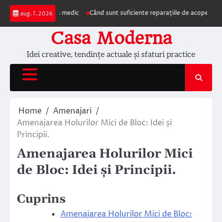
Skip
prezentarea la medic
Când sunt suficiente reparațiile de acoperiș și când es
aug. 7, 2026
to
content
Casa Moderna
Idei creative, tendințe actuale și sfaturi practice
Home
Amenajari
Amenajarea Holurilor Mici de Bloc: Idei și
Principii.
Amenajarea Holurilor Mici
de Bloc: Idei și Principii.
Cuprins
Amenajarea Holurilor Mici de Bloc: