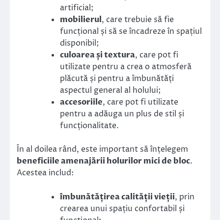
artificial;
mobilierul
, care trebuie să fie
funcțional și să se încadreze în spațiul
disponibil;
culoarea și textura
, care pot fi
utilizate pentru a crea o atmosferă
plăcută și pentru a îmbunătăți
aspectul general al holului;
accesoriile
, care pot fi utilizate
pentru a adăuga un plus de stil și
funcționalitate.
În al doilea rând, este important să înțelegem
beneficiile amenajării holurilor mici de bloc
.
Acestea includ:
îmbunătățirea calității vieții
, prin
crearea unui spațiu confortabil și