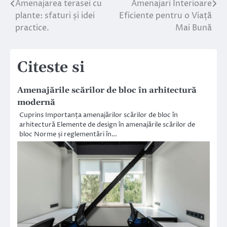
Amenajarea terasei cu
Amenajari Interioare
Navigare
plante: sfaturi și idei
Eficiente pentru o Viață
în
practice.
Mai Bună
articole
Citeste si
Amenajările scărilor de bloc în arhitectură
modernă
Cuprins Importanța amenajărilor scărilor de bloc în
arhitectură Elemente de design în amenajările scărilor de
bloc Norme și reglementări în…