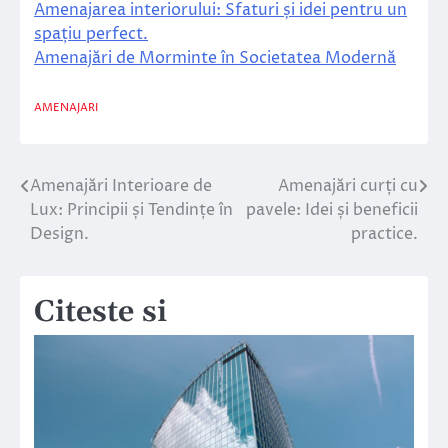
Amenajarea interiorului: Sfaturi și idei pentru un
spațiu perfect.
Amenajări de Morminte în Societatea Modernă
AMENAJARI
Amenajări Interioare de
Amenajări curți cu
Navigare
Lux: Principii și Tendințe în
pavele: Idei și beneficii
în
Design.
practice.
articole
Citeste si