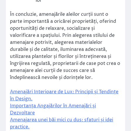
lor
În concluzie, amenajările aleilor curții sunt o
parte importantă a oricărei proprietăți, oferind
oportunități de relaxare, socializare și
valorificare a spațiului. Prin alegerea stilului de
amenajare potrivit, alegerea materialelor
durabile și de calitate, iluminarea adecvată,
utilizarea plantelor și florilor și întreținerea și
îngrijirea regulată, proprietarii de case pot crea o
amenajare alei curții de succes care să
îndeplinească nevoile și dorințele lor.
Amenajări Interioare de Lux: Principii și Tendințe
în Design.
Importanța Angajărilor în Amenajări și
Dezvoltare
Amenajarea unei băi mici cu dus: sfaturi și idei
practice.