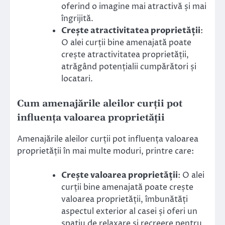
oferind o imagine mai atractivă și mai
îngrijită.
Crește atractivitatea proprietății
:
O alei curții bine amenajată poate
crește atractivitatea proprietății,
atrăgând potențialii cumpărători și
locatari.
Cum amenajările aleilor curții pot
influența valoarea proprietății
Amenajările aleilor curții pot influența valoarea
proprietății în mai multe moduri, printre care:
Crește valoarea proprietății
: O alei
curții bine amenajată poate crește
valoarea proprietății, îmbunătăți
aspectul exterior al casei și oferi un
spațiu de relaxare și recreere pentru