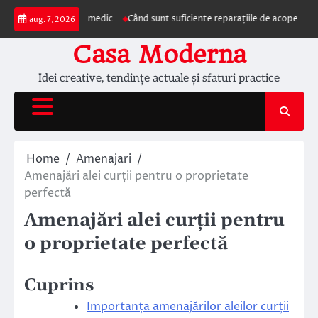
Skip
zentarea la medic
Când sunt suficiente reparațiile de acoperiș și când este
aug. 7, 2026
to
content
Casa Moderna
Idei creative, tendințe actuale și sfaturi practice
Home
Amenajari
Amenajări alei curții pentru o proprietate
perfectă
Amenajări alei curții pentru
o proprietate perfectă
Cuprins
Importanța amenajărilor aleilor curții