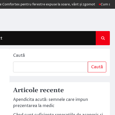
tex pentru ferestre expuse la soare, vânt și zgomot
Cum schimbă AI e
ct
Caută
Caută
Articole recente
Apendicita acută: semnele care impun
prezentarea la medic