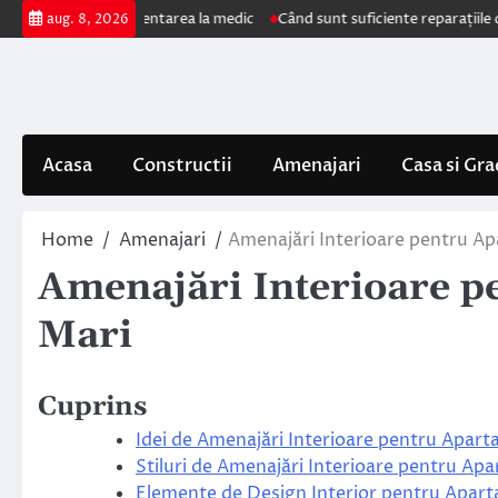
Skip
e impun prezentarea la medic
Când sunt suficiente reparațiile de acoperi
aug. 8, 2026
to
content
Acasa
Constructii
Amenajari
Casa si Gra
Home
Amenajari
Amenajări Interioare pentru Ap
Amenajări Interioare p
Mari
Cuprins
Idei de Amenajări Interioare pentru Apar
Stiluri de Amenajări Interioare pentru Ap
Elemente de Design Interior pentru Apar