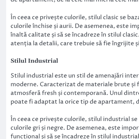
În ceea ce privește culorile, stilul clasic se ba
culorile închise și aurii. De asemenea, este imp
înaltă calitate și să se încadreze în stilul clas
atenția la detalii, care trebuie să fie îngrijite
Stilul Industrial
Stilul industrial este un stil de amenajări int
moderne. Caracterizat de materiale brute și f
atmosferă fresh și contemporană. Unul dintre a
poate fi adaptat la orice tip de apartament, de
În ceea ce privește culorile, stilul industrial s
culorile gri și negre. De asemenea, este import
funcțional și să se încadreze în stilul industria