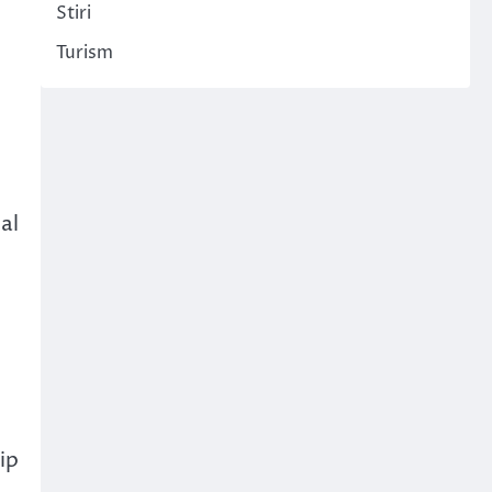
Stiri
Turism
al
tip