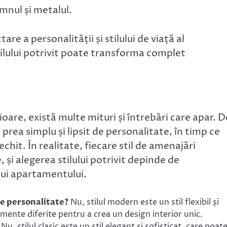
emnul și metalul.
are a personalității și stilului de viață al
ilului potrivit poate transforma complet
ioare, există multe mituri și întrebări care apar. D
prea simplu și lipsit de personalitate, în timp ce
vechit. În realitate, fiecare stil de amenajări
, și alegerea stilului potrivit depinde de
ului apartamentului.
de personalitate?
Nu, stilul modern este un stil flexibil și
mente diferite pentru a crea un design interior unic.
Nu, stilul clasic este un stil elegant și sofisticat, care poate