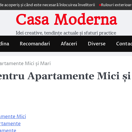
ș și când este necesară înlocuirea învelitorii
Rulouri exterioare Comfor
Casa Moderna
Idei creative, tendințe actuale și sfaturi practice
dina
Recomandari
Afaceri
Diverse
Conta
artamente Mici și Mari
entru Apartamente Mici și
tamente Mici
artamente
tamente