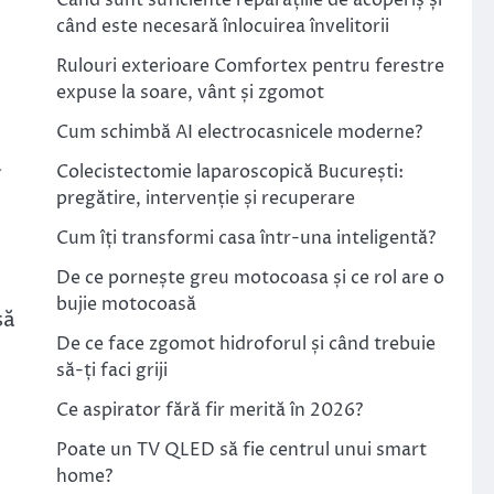
Când sunt suficiente reparațiile de acoperiș și
când este necesară înlocuirea învelitorii
Rulouri exterioare Comfortex pentru ferestre
expuse la soare, vânt și zgomot
Cum schimbă AI electrocasnicele moderne?
a
Colecistectomie laparoscopică București:
pregătire, intervenție și recuperare
Cum îți transformi casa într-una inteligentă?
De ce pornește greu motocoasa și ce rol are o
bujie motocoasă
să
De ce face zgomot hidroforul și când trebuie
să-ți faci griji
Ce aspirator fără fir merită în 2026?
Poate un TV QLED să fie centrul unui smart
home?