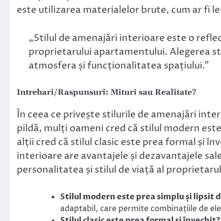
este utilizarea materialelor brute, cum ar fi l
„Stilul de amenajări interioare este o reflect
proprietarului apartamentului. Alegerea st
atmosfera și funcționalitatea spațiului.”
Intrebari/Raspunsuri: Mituri sau Realitate?
În ceea ce privește stilurile de amenajări inter
pildă, mulți oameni cred că stilul modern este 
alții cred că stilul clasic este prea formal și în
interioare are avantajele și dezavantajele sale
personalitatea și stilul de viață al proprietar
Stilul modern este prea simplu și lipsit 
adaptabil, care permite combinațiile de ele
Stilul clasic este prea formal și învechit?