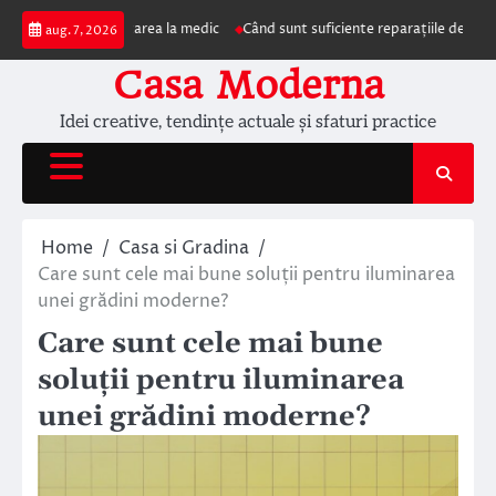
Skip
impun prezentarea la medic
Când sunt suficiente reparațiile de acoperiș și 
aug. 7, 2026
to
content
Casa Moderna
Idei creative, tendințe actuale și sfaturi practice
Home
Casa si Gradina
Care sunt cele mai bune soluții pentru iluminarea
unei grădini moderne?
Care sunt cele mai bune
soluții pentru iluminarea
unei grădini moderne?