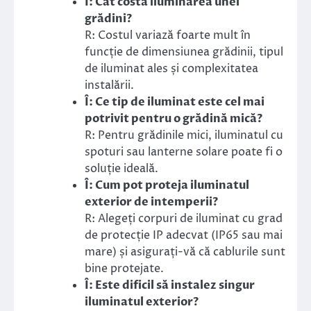
Î: Cât costă iluminarea unei
grădini?
R: Costul variază foarte mult în
funcție de dimensiunea grădinii, tipul
de iluminat ales și complexitatea
instalării.
Î: Ce tip de iluminat este cel mai
potrivit pentru o grădină mică?
R: Pentru grădinile mici, iluminatul cu
spoturi sau lanterne solare poate fi o
soluție ideală.
Î: Cum pot proteja iluminatul
exterior de intemperii?
R: Alegeți corpuri de iluminat cu grad
de protecție IP adecvat (IP65 sau mai
mare) și asigurați-vă că cablurile sunt
bine protejate.
Î: Este dificil să instalez singur
iluminatul exterior?