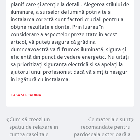
planificare și atenție la detalii. Alegerea stilului de
iluminare, a surselor de lumină potrivite și
instalarea corectă sunt factori cruciali pentru a
obține rezultatele dorite. Prin luarea în
considerare a aspectelor prezentate în acest
articol, vă puteți asigura că grădina
dumneavoastră va fi frumos iluminată, sigură și
eficientă din punct de vedere energetic. Nu uitați
să prioritizați siguranța electrică și să apelați la
ajutorul unui profesionist dacă vă simțiți nesigur
în legătură cu instalarea.
CASA SI GRADINA
Cum să creezi un
Ce materiale sunt
Navigare
spațiu de relaxare în
recomandate pentru
în
curtea casei tale
pardoseala exterioară a