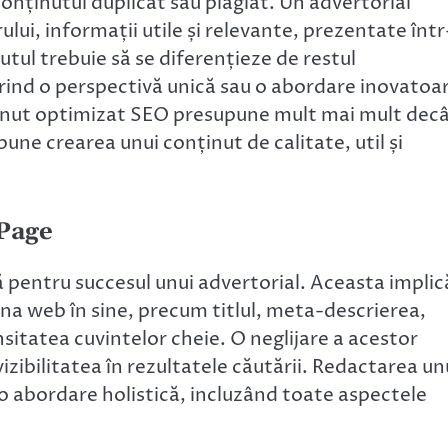
nținutul duplicat sau plagiat. Un advertorial
ului, informații utile și relevante, prezentate într
utul trebuie să se diferențieze de restul
erind o perspectivă unică sau o abordare inovatoa
ținut optimizat SEO presupune mult mai mult dec
une crearea unui conținut de calitate, util și
-Page
pentru succesul unui advertorial. Aceasta implic
a web în sine, precum titlul, meta-descrierea,
ensitatea cuvintelor cheie. O neglijare a acestor
zibilitatea în rezultatele căutării. Redactarea un
 abordare holistică, incluzând toate aspectele