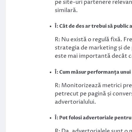
pe site-uri partenere releva
similară.
Î: Cât de des ar trebui să public
R: Nu există o regulă fixă. F
strategia de marketing și de
este mai importantă decât c
Î: Cum măsur performanța unui 
R: Monitorizează metrici prec
petrecut pe pagină și conversi
advertorialului.
Î: Pot folosi advertoriale pentr
R: Da, advertorialele sunt o