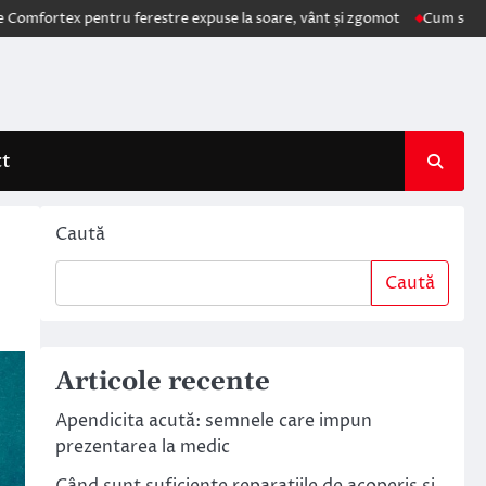
tex pentru ferestre expuse la soare, vânt și zgomot
Cum schimbă AI el
ct
Caută
Caută
Articole recente
Apendicita acută: semnele care impun
prezentarea la medic