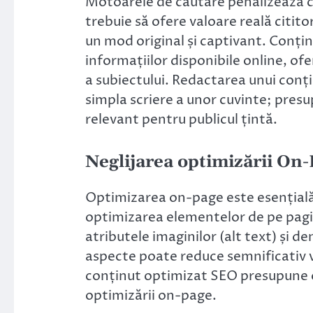
Motoarele de căutare penalizează co
trebuie să ofere valoare reală cititor
un mod original și captivant. Conțin
informațiilor disponibile online, of
a subiectului. Redactarea unui con
simpla scriere a unor cuvinte; presup
relevant pentru publicul țintă.
Neglijarea optimizării On
Optimizarea on-page este esențială 
optimizarea elementelor de pe pagin
atributele imaginilor (alt text) și d
aspecte poate reduce semnificativ vi
conținut optimizat SEO presupune o
optimizării on-page.