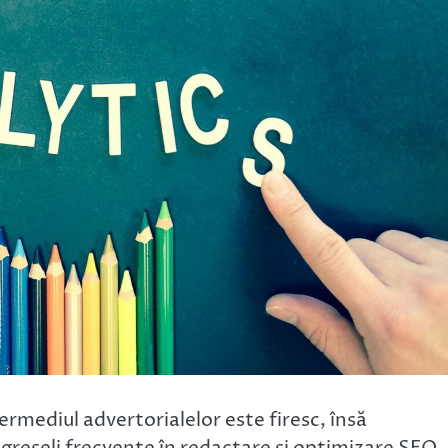
termediul advertorialelor este firesc, însă
r greșeli frecvente în redactare și optimizare SEO.