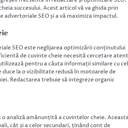
heia succesului. Acest articol vă va ghida prin
le advertoriale SEO și a vă maximiza impactul.
eie
iale SEO este neglijarea optimizării conținutului
ficientă de cuvinte cheie necesită cercetare atent
 utilizează pentru a căuta informații similare cu ce
 duce la o vizibilitate redusă în motoarele de
ei. Redactarea trebuie să integreze organic
ă o analiză amănunțită a cuvintelor cheie. Aceast
ali, cât și a celor secundari, ținând cont de