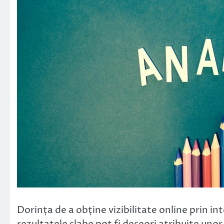
Dorința de a obține vizibilitate online prin in
rezultatele slabe pot fi deseori atribuite uno