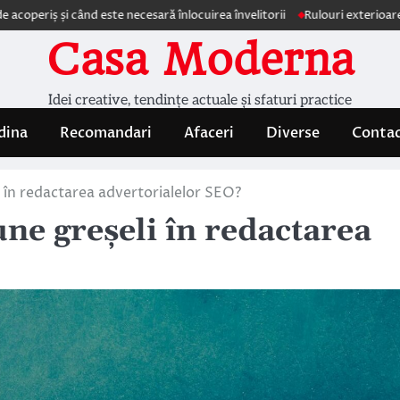
ș și când este necesară înlocuirea învelitorii
Rulouri exterioare Comfor
Casa Moderna
Idei creative, tendințe actuale și sfaturi practice
dina
Recomandari
Afaceri
Diverse
Conta
 în redactarea advertorialelor SEO?
ne greșeli în redactarea