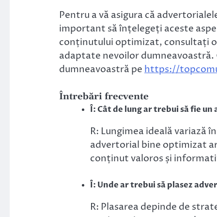
Pentru a vă asigura că advertorialele
important să înțelegeți aceste aspec
conținutului optimizat, consultați 
adaptate nevoilor dumneavoastră. G
dumneavoastră pe
https://topcomu
Întrebări frecvente
Î: Cât de lung ar trebui să fie u
R: Lungimea ideală variază în
advertorial bine optimizat ar
conținut valoros și informati
Î: Unde ar trebui să plasez adve
R: Plasarea depinde de strate