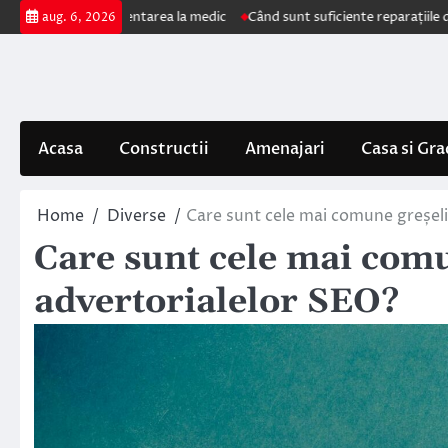
Skip
 impun prezentarea la medic
Când sunt suficiente reparațiile de acoperi
aug. 6, 2026
to
content
Acasa
Constructii
Amenajari
Casa si Gra
Home
Diverse
Care sunt cele mai comune greșeli
Care sunt cele mai comu
advertorialelor SEO?