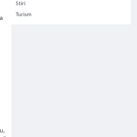
Stiri
Turism
 a
u,