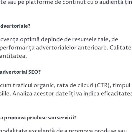
nte sau pe platforme de conținut cu o audiență ți
 advertoriale?
recvența optimă depinde de resursele tale, de
 performanța advertorialelor anterioare. Calitate
antitatea.
advertorial SEO?
um traficul organic, rata de clicuri (CTR), timpul
ile. Analiza acestor date îți va indica eficacitate
u a promova produse sau servicii?
 modalitate excelentă de a promova produse sau