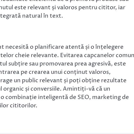
nutul este relevant și valoros pentru cititor, iar
tegrată natural în text.
t necesită o planificare atentă și o înțelegere
intelor cheie relevante. Evitarea capcanelor comu
utul subțire sau promovarea prea agresivă, este
ntrarea pe crearea unui conținut valoros,
trage un public relevant și poți obține rezultate
l organic și conversiile. Amintiți-vă că un
e o combinație inteligentă de SEO, marketing de
or cititorilor.