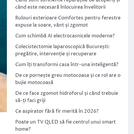
Când sunt suficiente reparațiile de acoperiș și
când este necesară înlocuirea învelitorii
Rulouri exterioare Comfortex pentru ferestre
expuse la soare, vânt și zgomot
Cum schimbă AI electrocasnicele moderne?
Colecistectomie laparoscopică București:
pregătire, intervenție și recuperare
Cum îți transformi casa într-una inteligentă?
De ce pornește greu motocoasa și ce rol are o
bujie motocoasă
De ce face zgomot hidroforul și când trebuie
să-ți faci griji
Ce aspirator fără fir merită în 2026?
Poate un TV QLED să fie centrul unui smart
home?