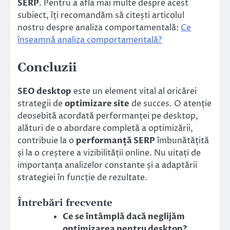
SERP
. Pentru a afla mai multe despre acest
subiect, îți recomandăm să citești articolul
nostru despre analiza comportamentală:
Ce
înseamnă analiza comportamentală?
Concluzii
SEO desktop
este un element vital al oricărei
strategii de
optimizare site
de succes. O atenție
deosebită acordată performanței pe desktop,
alături de o abordare completă a optimizării,
contribuie la o
performanță SERP
îmbunătățită
și la o creștere a vizibilității online. Nu uitați de
importanța analizelor constante și a adaptării
strategiei în funcție de rezultate.
Întrebări frecvente
Ce se întâmplă dacă neglijăm
optimizarea pentru desktop?