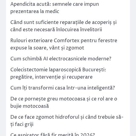
Apendicita acută: semnele care impun
prezentarea la medic
Când sunt suficiente reparațiile de acoperiș și
când este necesară înlocuirea învelitorii
Rulouri exterioare Comfortex pentru ferestre
expuse la soare, vânt și zgomot
Cum schimbă AI electrocasnicele moderne?
Colecistectomie laparoscopică București:
pregătire, intervenție și recuperare
Cum îți transformi casa într-una inteligentă?
De ce pornește greu motocoasa și ce rol are o
bujie motocoasă
De ce face zgomot hidroforul și când trebuie să-
ți faci griji
Ce aspirator fără fir merită în 2026?