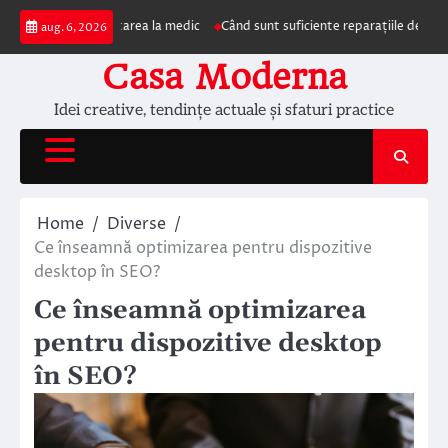
Skip
pun prezentarea la medic
Când sunt suficiente reparațiile de acoperiș și câ
aug. 6, 2026
to
content
Casa Moderna
Idei creative, tendințe actuale și sfaturi practice
Home
Diverse
Ce înseamnă optimizarea pentru dispozitive
desktop în SEO?
Ce înseamnă optimizarea
pentru dispozitive desktop
în SEO?