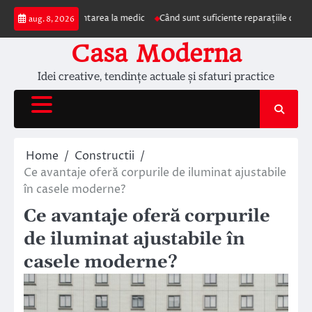
Skip
mpun prezentarea la medic
Când sunt suficiente reparațiile de acoperiș și c
aug. 8, 2026
to
content
Casa Moderna
Idei creative, tendințe actuale și sfaturi practice
Home
Constructii
Ce avantaje oferă corpurile de iluminat ajustabile
în casele moderne?
Ce avantaje oferă corpurile
de iluminat ajustabile în
casele moderne?