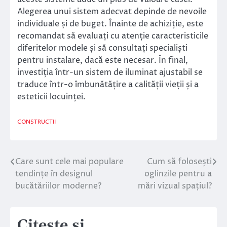
Alegerea unui sistem adecvat depinde de nevoile
individuale și de buget. Înainte de achiziție, este
recomandat să evaluați cu atenție caracteristicile
diferitelor modele și să consultați specialiști
pentru instalare, dacă este necesar. În final,
investiția într-un sistem de iluminat ajustabil se
traduce într-o îmbunătățire a calității vieții și a
esteticii locuinței.
CONSTRUCTII
Care sunt cele mai populare
Cum să folosești
Navigare
tendințe în designul
oglinzile pentru a
în
bucătăriilor moderne?
mări vizual spațiul?
articole
Citeste si