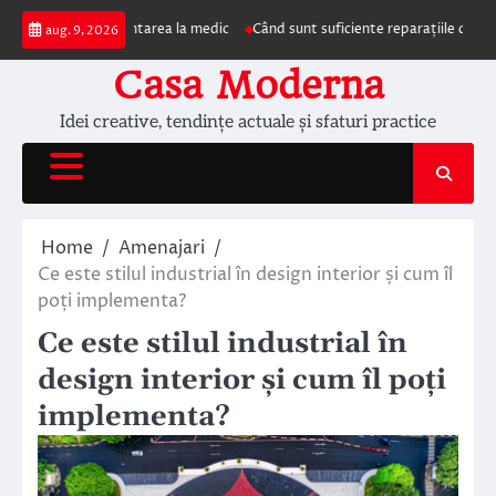
Skip
impun prezentarea la medic
Când sunt suficiente reparațiile de acoperiș și 
aug. 9, 2026
to
content
Casa Moderna
Idei creative, tendințe actuale și sfaturi practice
Home
Amenajari
Ce este stilul industrial în design interior și cum îl
poți implementa?
Ce este stilul industrial în
design interior și cum îl poți
implementa?