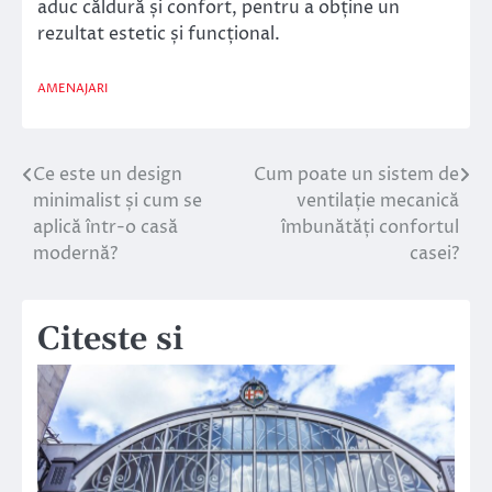
aduc căldură și confort, pentru a obține un
rezultat estetic și funcțional.
AMENAJARI
Ce este un design
Cum poate un sistem de
Navigare
minimalist și cum se
ventilație mecanică
în
aplică într-o casă
îmbunătăți confortul
modernă?
casei?
articole
Citeste si