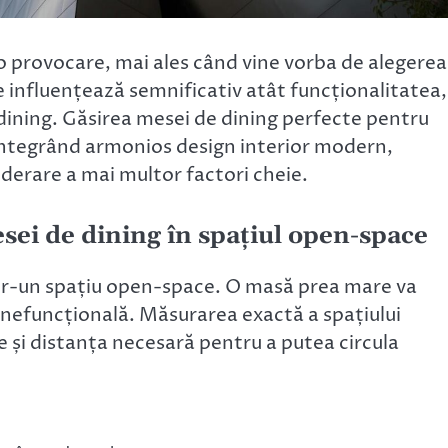
 provocare, mai ales când vine vorba de alegerea
e influențează semnificativ atât funcționalitatea,
e dining. Găsirea mesei de dining perfecte pentru
integrând armonios design interior modern,
iderare a mai multor factori cheie.
sei de dining în spațiul open-space
ntr-un spațiu open-space. O masă prea mare va
 nefuncțională. Măsurarea exactă a spațiului
re și distanța necesară pentru a putea circula