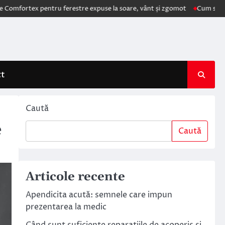
x pentru ferestre expuse la soare, vânt și zgomot
Cum schimbă AI ele
ct
Caută
e
Caută
Articole recente
Apendicita acută: semnele care impun
prezentarea la medic