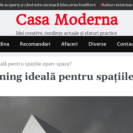
și când este necesară înlocuirea învelitorii
Rulouri exterioare Comforte
Casa Moderna
Idei creative, tendințe actuale și sfaturi practice
dina
Recomandari
Afaceri
Diverse
Conta
ală pentru spațiile open-space?
ning ideală pentru spațiil