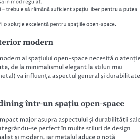
sa în mod regulat.
 trebuie să rămână suficient spațiu liber pentru a putea
i o soluție excelentă pentru spațiile open-space.
interior modern
 modern al spațiului open-space necesită o atenți
iate, de la minimalismul elegant la stiluri mai
metal) va influența aspectul general și durabilitat
dining într-un spațiu open-space
mpact major asupra aspectului și durabilității sal
ntegrându-se perfect în multe stiluri de design
alist și modern, iar metalul aduce o notă