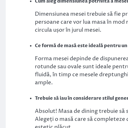
Cum aleg dimensiunea potrivită a mese
Dimensiunea mesei trebuie să fie pr
persoane care vor lua masa în mod r
circula ușor în jurul mesei.
Ce formă de masă este ideală pentru un
Forma mesei depinde de dispunerea 
rotunde sau ovale sunt ideale pent
fluidă, în timp ce mesele dreptunghi
ample.
Trebuie să iau în considerare stilul gener
Absolut! Masa de dining trebuie să se
Alegeți o masă care să completeze de
estetic plăcut.