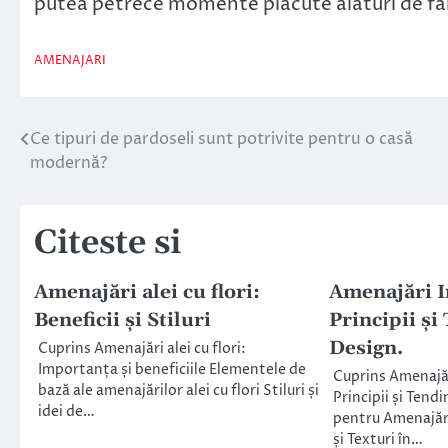
putea petrece momente plăcute alături de fami
AMENAJARI
Ce tipuri de pardoseli sunt potrivite pentru o casă
Navigare
modernă?
în
articole
Citeste si
Amenajări alei cu flori:
Amenajări I
Beneficii și Stiluri
Principii și
Design.
Cuprins Amenajări alei cu flori:
Importanța și beneficiile Elementele de
Cuprins Amenajăr
bază ale amenajărilor alei cu flori Stiluri și
Principii și Ten
idei de…
pentru Amenajări
și Texturi în…