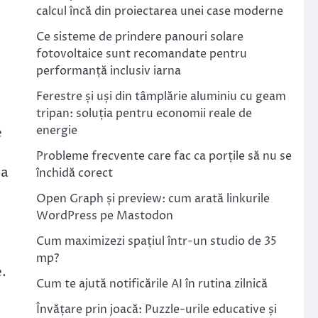
calcul încă din proiectarea unei case moderne
Ce sisteme de prindere panouri solare
fotovoltaice sunt recomandate pentru
performanță inclusiv iarna
Ferestre și uși din tâmplărie aluminiu cu geam
tripan: soluția pentru economii reale de
energie
e
Probleme frecvente care fac ca porțile să nu se
ea
închidă corect
Open Graph și preview: cum arată linkurile
WordPress pe Mastodon
Cum maximizezi spațiul într-un studio de 35
mp?
e.
Cum te ajută notificările AI în rutina zilnică
Învățare prin joacă: Puzzle-urile educative și