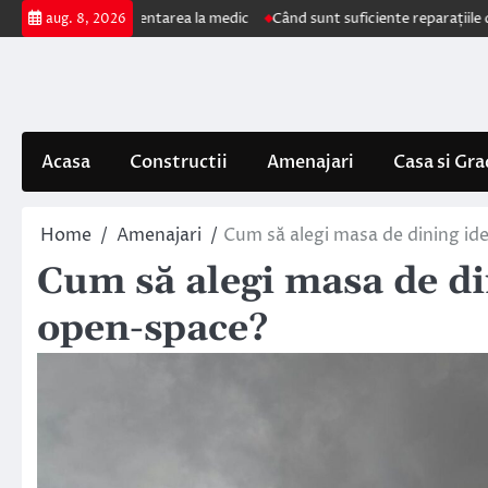
Skip
impun prezentarea la medic
Când sunt suficiente reparațiile de acoperiș 
aug. 8, 2026
to
content
Acasa
Constructii
Amenajari
Casa si Gra
Home
Amenajari
Cum să alegi masa de dining ide
Cum să alegi masa de di
open-space?