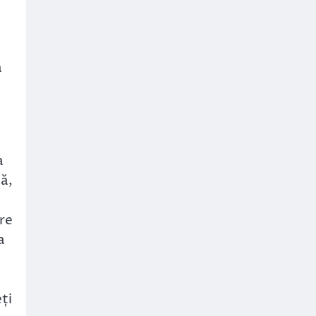
a
a
jă,
re
a
ți