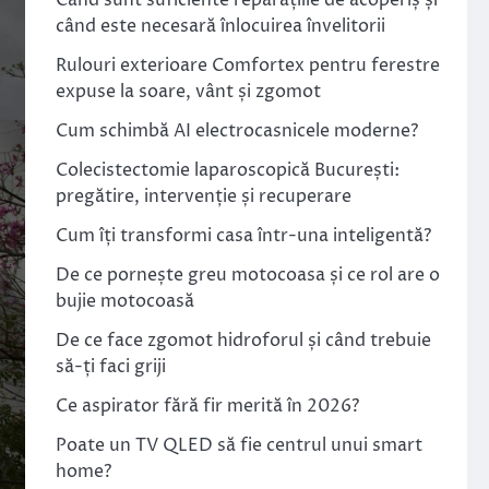
Când sunt suficiente reparațiile de acoperiș și
când este necesară înlocuirea învelitorii
Rulouri exterioare Comfortex pentru ferestre
expuse la soare, vânt și zgomot
Cum schimbă AI electrocasnicele moderne?
Colecistectomie laparoscopică București:
pregătire, intervenție și recuperare
Cum îți transformi casa într-una inteligentă?
De ce pornește greu motocoasa și ce rol are o
bujie motocoasă
De ce face zgomot hidroforul și când trebuie
să-ți faci griji
Ce aspirator fără fir merită în 2026?
Poate un TV QLED să fie centrul unui smart
home?