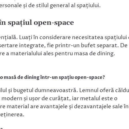
sonale și de stilul general al spațiului.
în spațiul open-space
ențială. Luați în considerare necesitatea spațiului
sertare integrate, fie printr-un bufet separat. De
re a materialului ales pentru masa de dining.
u o masă de dining într-un spațiu open-space?
ilul și bugetul dumneavoastră. Lemnul oferă căld
t modern și ușor de curățat, iar metalul este o
re material are avantajele și dezavantajele sale în
reținerea.