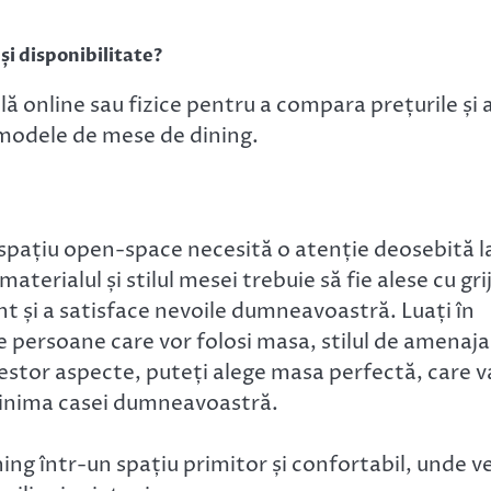
și disponibilitate?
 online sau fizice pentru a compara prețurile și 
r modele de mese de dining.
 spațiu open-space necesită o atenție deosebită l
terialul și stilul mesei trebuie să fie alese cu gri
nt și a satisface nevoile dumneavoastră. Luați în
persoane care vor folosi masa, stilul de amenaja
cestor aspecte, puteți alege masa perfectă, care v
n inima casei dumneavoastră.
ng într-un spațiu primitor și confortabil, unde ve