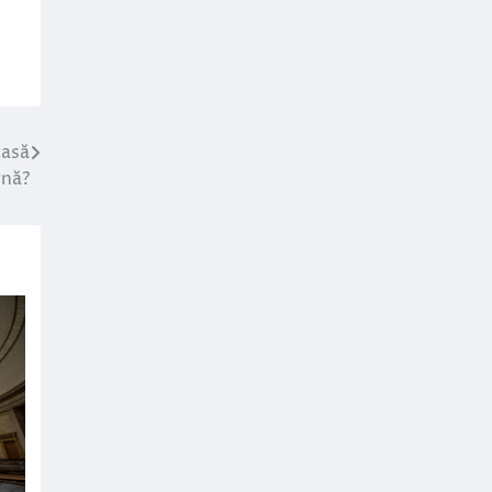
casă
nă?