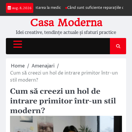
Skip
e impun prezentarea la medic
Când sunt suficiente reparațiile de acoperiș 
aug. 8, 2026
to
content
Casa Moderna
Idei creative, tendințe actuale și sfaturi practice
Home
Amenajari
Cum să creezi un hol de intrare primitor într-un
stil modern?
Cum să creezi un hol de
intrare primitor într-un stil
modern?