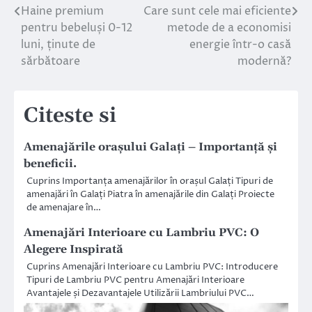
Haine premium
Care sunt cele mai eficiente
Navigare
pentru bebeluși 0-12
metode de a economisi
în
luni, ținute de
energie într-o casă
sărbătoare
modernă?
articole
Citeste si
Amenajările orașului Galați – Importanță și
beneficii.
Cuprins Importanța amenajărilor în orașul Galați Tipuri de
amenajări în Galați Piatra în amenajările din Galați Proiecte
de amenajare în…
Amenajări Interioare cu Lambriu PVC: O
Alegere Inspirată
Cuprins Amenajări Interioare cu Lambriu PVC: Introducere
Tipuri de Lambriu PVC pentru Amenajări Interioare
Avantajele și Dezavantajele Utilizării Lambriului PVC…