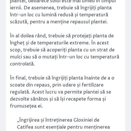
plantei, deoarece solul este mai umed în timpul
iernii. De asemenea, trebuie să îngrijiți planta
într-un loc cu lumină redusă și temperatură
scăzută, pentru a menține repausul plantei.
În al doilea rând, trebuie să protejați planta de
îngheț și de temperaturile extreme. În acest
scop, trebuie să acoperiți planta cu un strat de
mulci sau să o mutați într-un loc cu temperatură
controlată.
În final, trebuie să îngrijiți planta înainte de a o
scoate din repaus, prin udare și fertilizare
regulată. Acest lucru va permite plantei să se
dezvolte sănătos și să își recapete forma și
frumusețea ei.
„Îngrijirea și întreținerea Gloxiniei de
Catifea sunt esențiale pentru menținerea