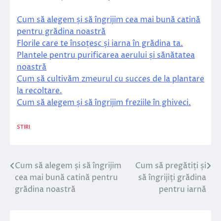
Cum să alegem și să îngrijim cea mai bună catină
pentru grădina noastră
Florile care te însoțesc și iarna în grădina ta.
Plantele pentru purificarea aerului și sănătatea
noastră
Cum să cultivăm zmeurul cu succes de la plantare
la recoltare.
Cum să alegem și să îngrijim freziile în ghiveci.
STIRI
Cum să alegem și să îngrijim
Cum să pregătiți și
Navigare
cea mai bună catină pentru
să îngrijiți grădina
în
grădina noastră
pentru iarnă
articole