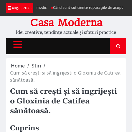
Skip
ezentarea la medic
Când sunt suficiente reparațiile de acoperiș și când este
aug. 6, 2026
to
content
Casa Moderna
Idei creative, tendințe actuale și sfaturi practice
Home
Stiri
Cum să crești și să îngrijești o Gloxinia de Catifea
sănătoasă.
Cum să crești și să îngrijești
o Gloxinia de Catifea
sănătoasă.
Cuprins