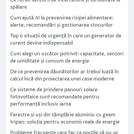
Ce rol au senzorii de încărcătură și turbiditate la
spălare
Cum ajută AI la prevenirea risipei alimentare:
alerte, recomandări și gestionarea stocurilor
Top 6 situații de urgență în care un generator de
curent devine indispensabil
Cum alegi un uscător potrivit: capacitate, senzori
de umiditate și consum de energie
De ce prevenirea dăunătorilor ar trebui luată în
calcul încă din proiectarea unei case moderne
Ce sisteme de prindere panouri solare
fotovoltaice sunt recomandate pentru
performanță inclusiv iarna
Ferestre și uși din tâmplărie aluminiu cu geam
tripan: soluția pentru economii reale de energie
Probleme frecvente care fac ca porțile să nu se