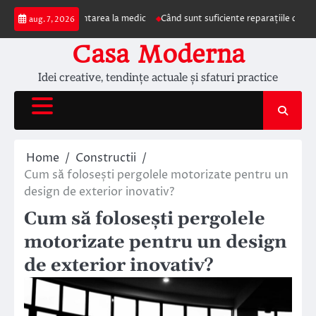
Skip
e impun prezentarea la medic
Când sunt suficiente reparațiile de acoperiș ș
aug. 7, 2026
to
content
Casa Moderna
Idei creative, tendințe actuale și sfaturi practice
Home
Constructii
Cum să folosești pergolele motorizate pentru un
design de exterior inovativ?
Cum să folosești pergolele
motorizate pentru un design
de exterior inovativ?