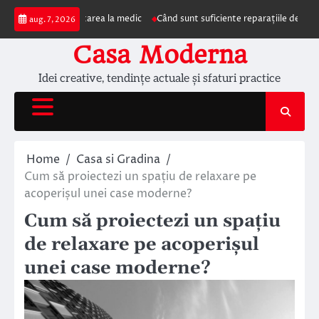
Skip
n prezentarea la medic
Când sunt suficiente reparațiile de acoperiș și când
aug. 7, 2026
to
content
Casa Moderna
Idei creative, tendințe actuale și sfaturi practice
Home
Casa si Gradina
Cum să proiectezi un spațiu de relaxare pe
acoperișul unei case moderne?
Cum să proiectezi un spațiu
de relaxare pe acoperișul
unei case moderne?