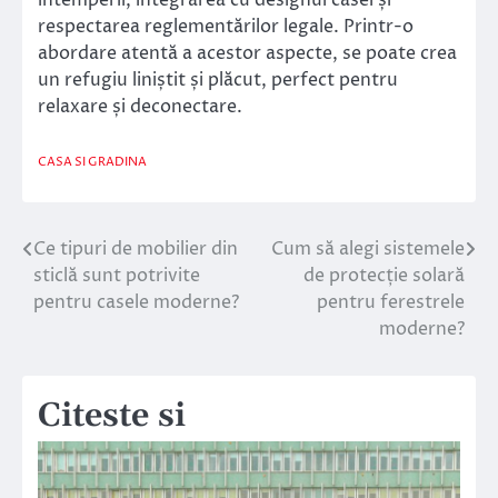
respectarea reglementărilor legale. Printr-o
abordare atentă a acestor aspecte, se poate crea
un refugiu liniștit și plăcut, perfect pentru
relaxare și deconectare.
CASA SI GRADINA
Ce tipuri de mobilier din
Cum să alegi sistemele
Navigare
sticlă sunt potrivite
de protecție solară
în
pentru casele moderne?
pentru ferestrele
moderne?
articole
Citeste si