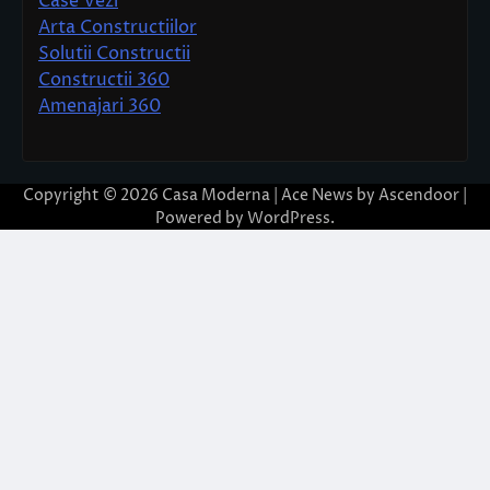
Case Vezi
Arta Constructiilor
Solutii Constructii
Constructii 360
Amenajari 360
Copyright © 2026
Casa Moderna
| Ace News by
Ascendoor
|
Powered by
WordPress
.