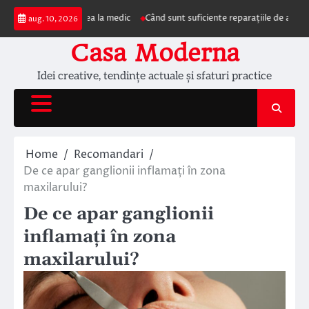
Skip
n prezentarea la medic
Când sunt suficiente reparațiile de acoperiș și când
aug. 10, 2026
to
content
Casa Moderna
Idei creative, tendințe actuale și sfaturi practice
Home
Recomandari
De ce apar ganglionii inflamați în zona
maxilarului?
De ce apar ganglionii
inflamați în zona
maxilarului?