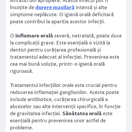
limfatici din apropiere. Aceste infecții pot fi
însoțite de
durere maxilară
intensă și alte
simptome neplăcute. O igienă orală deficitară
poate contribui la apariția acestor infecții.
O
inflamare orală
severă, netratată, poate duce
la complicații grave. Este esențială o vizită la
dentist pentru curățarea profesională și
tratamentul adecvat al infecției. Prevenirea este
cea mai bună soluție, printr-o igienă orală
riguroasă.
Tratamentul infecțiilor orale este crucial pentru
reducerea inflamației ganglionilor. Acesta poate
include antibiotice, curățarea chirurgicală a
abceselor sau alte intervenții specifice, în funcție
de gravitatea infecției.
Sănătatea orală
este
esențială pentru prevenirea unor astfel de
probleme.