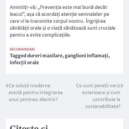
Amintiți-vă: „Prevenția este mai bună decât
leacul”, așa că acordați atenție semnalelor pe
care vi le transmite corpul vostru. Îngrijirea
sănătății orale și o viață sănătoasă sunt cruciale
pentru a evita complicațiile.
RECOMANDARI
Tagged
dureri maxilare
,
ganglioni inflamați
,
infecții orale
Ce soluții moderne
Ce sunt pereții verzi
Navigare
există pentru integrarea
exterioare și cum
în
unui șemineu electric?
contribuie la
sustenabilitate?
articole