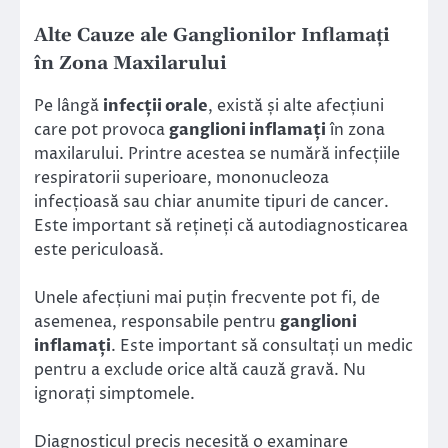
Alte Cauze ale Ganglionilor Inflamați
în Zona Maxilarului
Pe lângă
infecții orale
, există și alte afecțiuni
care pot provoca
ganglioni inflamați
în zona
maxilarului. Printre acestea se numără infecțiile
respiratorii superioare, mononucleoza
infecțioasă sau chiar anumite tipuri de cancer.
Este important să rețineți că autodiagnosticarea
este periculoasă.
Unele afecțiuni mai puțin frecvente pot fi, de
asemenea, responsabile pentru
ganglioni
inflamați
. Este important să consultați un medic
pentru a exclude orice altă cauză gravă. Nu
ignorați simptomele.
Diagnosticul precis necesită o examinare