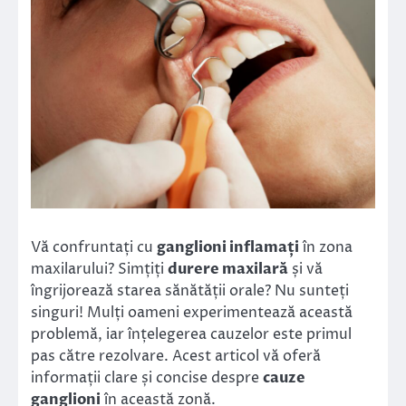
Vă confruntați cu
ganglioni inflamați
în zona
maxilarului? Simțiți
durere maxilară
și vă
îngrijorează starea sănătății orale? Nu sunteți
singuri! Mulți oameni experimentează această
problemă, iar înțelegerea cauzelor este primul
pas către rezolvare. Acest articol vă oferă
informații clare și concise despre
cauze
ganglioni
în această zonă.