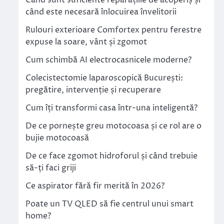
Când sunt suficiente reparațiile de acoperiș și
când este necesară înlocuirea învelitorii
Rulouri exterioare Comfortex pentru ferestre
expuse la soare, vânt și zgomot
Cum schimbă AI electrocasnicele moderne?
Colecistectomie laparoscopică București:
pregătire, intervenție și recuperare
Cum îți transformi casa într-una inteligentă?
De ce pornește greu motocoasa și ce rol are o
bujie motocoasă
De ce face zgomot hidroforul și când trebuie
să-ți faci griji
Ce aspirator fără fir merită în 2026?
Poate un TV QLED să fie centrul unui smart
home?