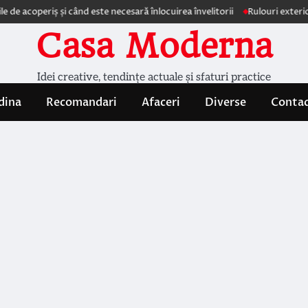
acoperiș și când este necesară înlocuirea învelitorii
Rulouri exterioare 
Casa Moderna
Idei creative, tendințe actuale și sfaturi practice
dina
Recomandari
Afaceri
Diverse
Conta