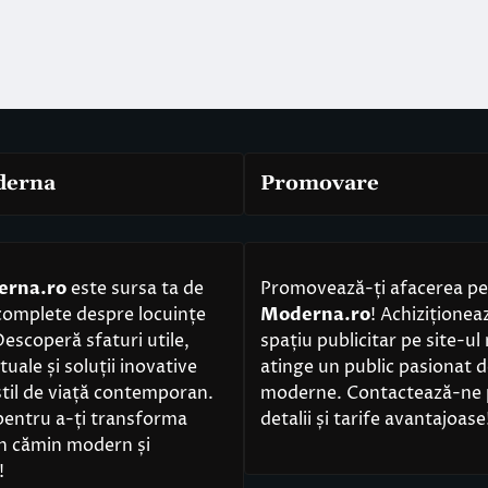
derna
Promovare
erna.ro
este sursa ta de
Promovează-ți afacerea p
complete despre locuințe
Moderna.ro
! Achizițione
scoperă sfaturi utile,
spațiu publicitar pe site-ul
uale și soluții inovative
atinge un public pasionat d
til de viață contemporan.
moderne. Contactează-ne 
pentru a-ți transforma
detalii și tarife avantajoase
un cămin modern și
!