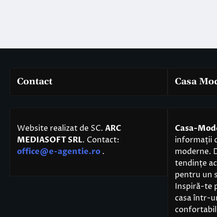
Contact
Casa Mo
Website realizat de SC.
ARC
Casa-Mod
MEDIASOFT SRL
. Contact:
informații 
office@e-agentie.ro
.
moderne. De
tendințe act
pentru un s
Inspiră-te 
casa într-
confortabil