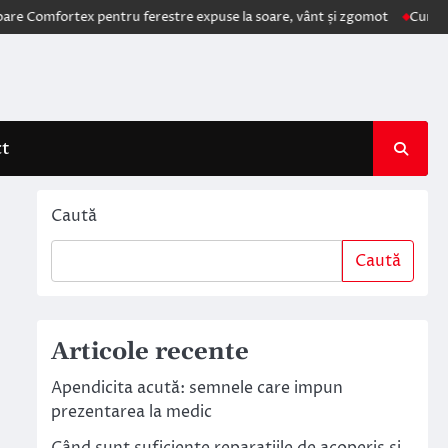
Comfortex pentru ferestre expuse la soare, vânt și zgomot
Cum schimb
ct
Caută
Caută
Articole recente
Apendicita acută: semnele care impun
prezentarea la medic