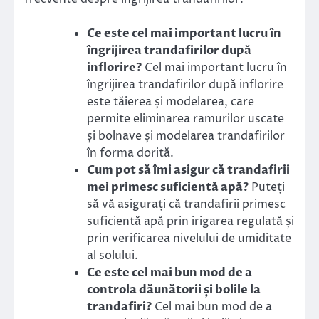
Ce este cel mai important lucru în
îngrijirea trandafirilor după
inflorire?
Cel mai important lucru în
îngrijirea trandafirilor după inflorire
este tăierea și modelarea, care
permite eliminarea ramurilor uscate
și bolnave și modelarea trandafirilor
în forma dorită.
Cum pot să îmi asigur că trandafirii
mei primesc suficientă apă?
Puteți
să vă asigurați că trandafirii primesc
suficientă apă prin irigarea regulată și
prin verificarea nivelului de umiditate
al solului.
Ce este cel mai bun mod de a
controla dăunătorii și bolile la
trandafiri?
Cel mai bun mod de a