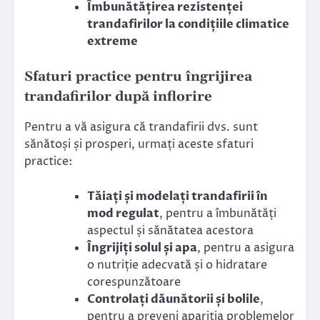
Îmbunătățirea rezistenței
trandafirilor la condițiile climatice
extreme
Sfaturi practice pentru îngrijirea
trandafirilor după inflorire
Pentru a vă asigura că trandafirii dvs. sunt
sănătoși și prosperi, urmați aceste sfaturi
practice:
Tăiați și modelați trandafirii în
mod regulat
, pentru a îmbunătăți
aspectul și sănătatea acestora
Îngrijiți solul și apa
, pentru a asigura
o nutriție adecvată și o hidratare
corespunzătoare
Controlați dăunătorii și bolile
,
pentru a preveni apariția problemelor