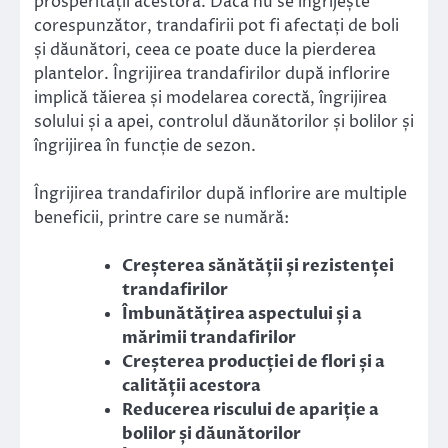
prosperității acestora. Dacă nu se îngrijește
corespunzător, trandafirii pot fi afectați de boli
și dăunători, ceea ce poate duce la pierderea
plantelor. Îngrijirea trandafirilor după inflorire
implică tăierea și modelarea corectă, îngrijirea
solului și a apei, controlul dăunătorilor și bolilor și
îngrijirea în funcție de sezon.
Îngrijirea trandafirilor după inflorire are multiple
beneficii, printre care se numără:
Creșterea sănătății și rezistenței
trandafirilor
Îmbunătățirea aspectului și a
mărimii trandafirilor
Creșterea producției de flori și a
calității acestora
Reducerea riscului de apariție a
bolilor și dăunătorilor