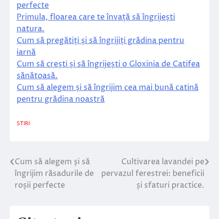
perfecte
Primula, floarea care te învață să îngrijești
natura.
Cum să pregătiți și să îngrijiți grădina pentru
iarnă
Cum să crești și să îngrijești o Gloxinia de Catifea
sănătoasă.
Cum să alegem și să îngrijim cea mai bună catină
pentru grădina noastră
STIRI
Cum să alegem și să
Cultivarea lavandei pe
Navigare
îngrijim răsadurile de
pervazul ferestrei: beneficii
în
roșii perfecte
și sfaturi practice.
articole