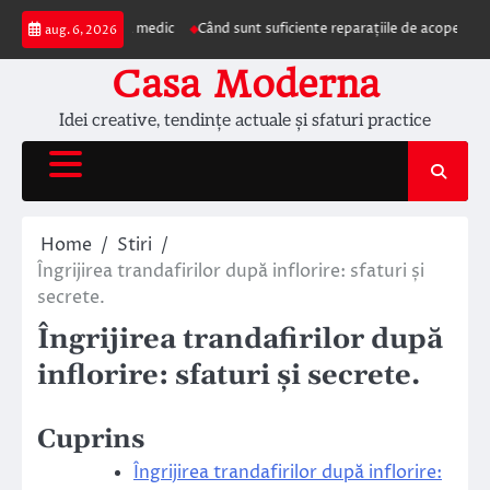
Skip
ezentarea la medic
Când sunt suficiente reparațiile de acoperiș și când este
aug. 6, 2026
to
content
Casa Moderna
Idei creative, tendințe actuale și sfaturi practice
Home
Stiri
Îngrijirea trandafirilor după inflorire: sfaturi și
secrete.
Îngrijirea trandafirilor după
inflorire: sfaturi și secrete.
Cuprins
Îngrijirea trandafirilor după inflorire: