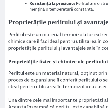
Rezistență la presiune
: Perlitul are o str
mențină o temperatură constantă.
Proprietățile perlitului și avantaje
Perlitul este un material termoizolator extrem 
chimice care îl fac ideal pentru utilizarea în c
proprietățile perlitului și avantajele sale în
Proprietățile fizice și chimice ale perlitului
Perlitul este un material natural, obținut pri
proces de expansiune îi conferă perlitului o ser
ideal pentru utilizarea în termoizolarea casei.
Una dintre cele mai importante proprietăți al
Aceasta înseamnă că perlitul este capabil să r