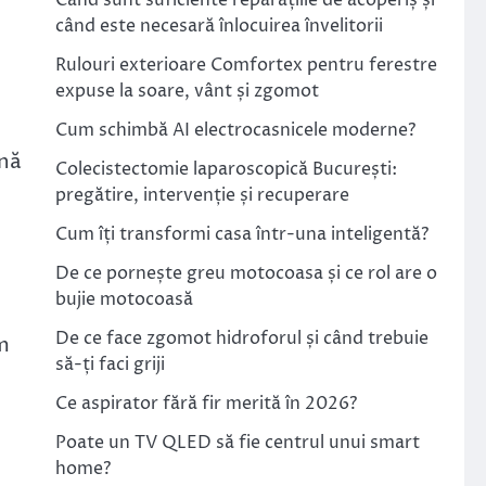
Când sunt suficiente reparațiile de acoperiș și
când este necesară înlocuirea învelitorii
Rulouri exterioare Comfortex pentru ferestre
expuse la soare, vânt și zgomot
Cum schimbă AI electrocasnicele moderne?
ană
Colecistectomie laparoscopică București:
pregătire, intervenție și recuperare
Cum îți transformi casa într-una inteligentă?
De ce pornește greu motocoasa și ce rol are o
bujie motocoasă
De ce face zgomot hidroforul și când trebuie
em
să-ți faci griji
Ce aspirator fără fir merită în 2026?
Poate un TV QLED să fie centrul unui smart
home?