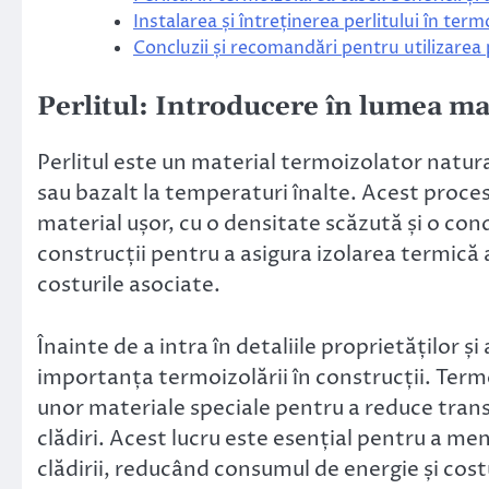
Instalarea și întreținerea perlitului în term
Concluzii și recomandări pentru utilizarea 
Perlitul: Introducere în lumea ma
Perlitul este un material termoizolator natur
sau bazalt la temperaturi înalte. Acest proces
material ușor, cu o densitate scăzută și o cond
construcții pentru a asigura izolarea termică 
costurile asociate.
Înainte de a intra în detaliile proprietăților ș
importanța termoizolării în construcții. Term
unor materiale speciale pentru a reduce transfe
clădiri. Acest lucru este esențial pentru a me
clădirii, reducând consumul de energie și cost