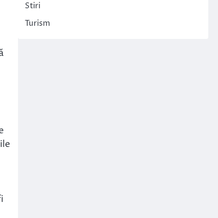
Stiri
Turism
ă
e
ile
i