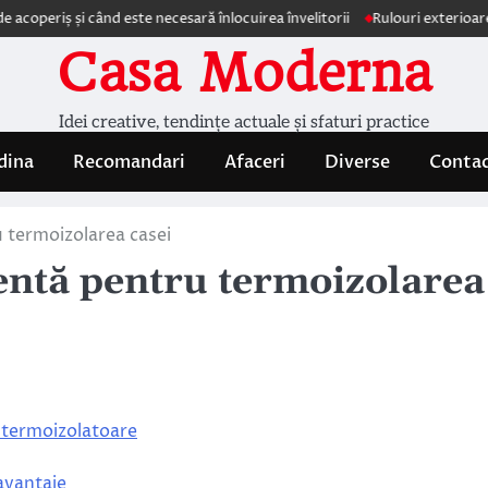
ș și când este necesară înlocuirea învelitorii
Rulouri exterioare Comfor
Casa Moderna
Idei creative, tendințe actuale și sfaturi practice
dina
Recomandari
Afaceri
Diverse
Conta
ru termoizolarea casei
cientă pentru termoizolarea
r termoizolatoare
 avantaje