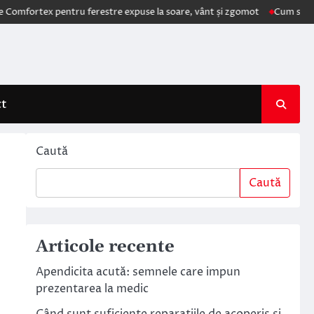
tex pentru ferestre expuse la soare, vânt și zgomot
Cum schimbă AI e
ct
Caută
Caută
Articole recente
Apendicita acută: semnele care impun
prezentarea la medic