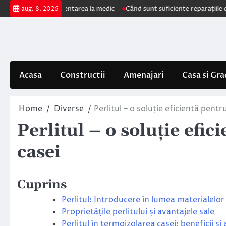
Skip
 impun prezentarea la medic
Când sunt suficiente reparațiile de acoperi
aug. 8, 2026
to
content
Acasa
Constructii
Amenajari
Casa si Gra
Home
Diverse
Perlitul – o soluție eficientă pent
Perlitul – o soluție efi
casei
Cuprins
Perlitul: Introducere în lumea materialelo
Proprietățile perlitului și avantajele sale
Perlitul în termoizolarea casei: beneficii și