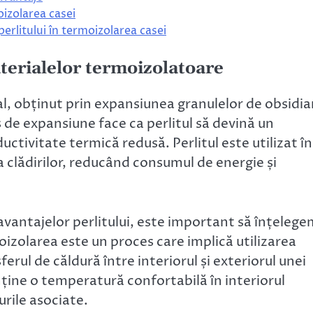
oizolarea casei
perlitului în termoizolarea casei
terialelor termoizolatoare
al, obținut prin expansiunea granulelor de obsidi
 de expansiune face ca perlitul să devină un
uctivitate termică redusă. Perlitul este utilizat în
a clădirilor, reducând consumul de energie și
i avantajelor perlitului, este important să înțeleg
oizolarea este un proces care implică utilizarea
rul de căldură între interiorul și exteriorul unei
nține o temperatură confortabilă în interiorul
urile asociate.