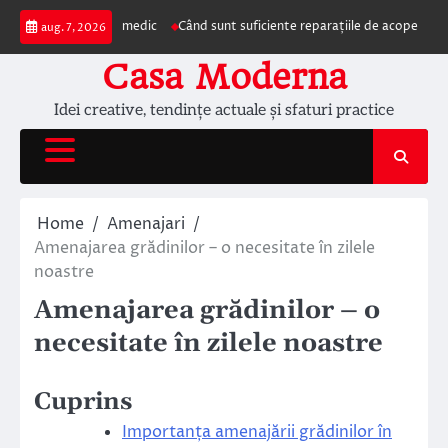
Skip
zentarea la medic
Când sunt suficiente reparațiile de acoperiș și când este 
aug. 7, 2026
to
content
Casa Moderna
Idei creative, tendințe actuale și sfaturi practice
Home
Amenajari
Amenajarea grădinilor – o necesitate în zilele
noastre
Amenajarea grădinilor – o
necesitate în zilele noastre
Cuprins
Importanța amenajării grădinilor în