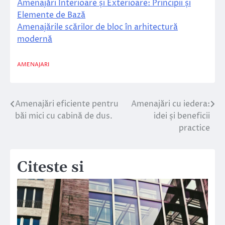
Amenajări Interioare și Exterioare: Principii și
Elemente de Bază
Amenajările scărilor de bloc în arhitectură
modernă
AMENAJARI
Amenajări eficiente pentru
Amenajări cu iedera:
Navigare
băi mici cu cabină de dus.
idei și beneficii
în
practice
articole
Citeste si