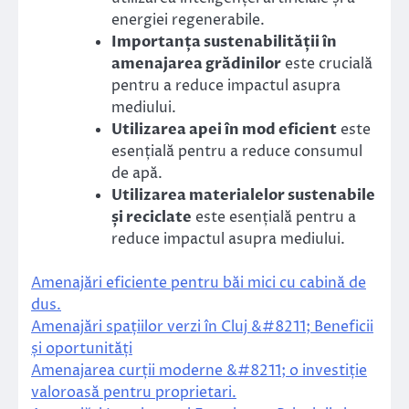
energiei regenerabile.
Importanța sustenabilității în
amenajarea grădinilor
este crucială
pentru a reduce impactul asupra
mediului.
Utilizarea apei în mod eficient
este
esențială pentru a reduce consumul
de apă.
Utilizarea materialelor sustenabile
și reciclate
este esențială pentru a
reduce impactul asupra mediului.
Amenajări eficiente pentru băi mici cu cabină de
dus.
Amenajări spațiilor verzi în Cluj &#8211; Beneficii
și oportunități
Amenajarea curții moderne &#8211; o investiție
valoroasă pentru proprietari.