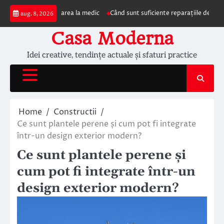
Skip
pun prezentarea la medic
Când sunt suficiente reparațiile de acoperiș și câ
aug. 8, 2026
to
content
Casa Moderna
Idei creative, tendințe actuale și sfaturi practice
Home
Constructii
Ce sunt plantele perene și cum pot fi integrate
într-un design exterior modern?
Ce sunt plantele perene și
cum pot fi integrate într-un
design exterior modern?