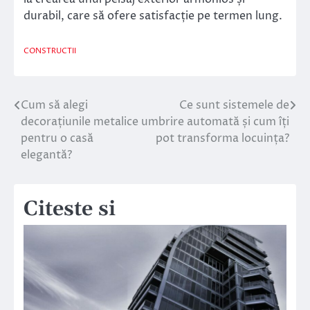
durabil, care să ofere satisfacție pe termen lung.
CONSTRUCTII
Cum să alegi
Ce sunt sistemele de
Navigare
decorațiunile metalice
umbrire automată și cum îți
în
pentru o casă
pot transforma locuința?
elegantă?
articole
Citeste si