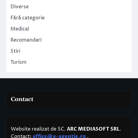
Diverse
Fără categorie
Medical
Recomandari
Stiri
Turism
Contact
Website realizat de SC.
ARC MEDIASOFT SRL
.
Contact:
office@e-agentie.ro
.